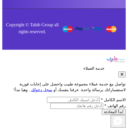
Copyright © Tabib Group all
rights reserved.
خدمة العملاء
صل مع خدمة عملاء مجموعة طبيب واحصل على إجابات فورية
فساراتك برسالة واحدة. عرفنا بنفسك أو
سجل دخولك
.. وهيا نبدأ!
م الكامل *
الهاتف *
أ المحادثة