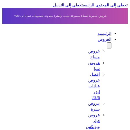
 إلى المحتوى الرئيسي
تخطي إلى التذييل
عروض حصرية لعملاء مجموعة طبيب ولفترة محدودة بخصومات تصل الى 80%
الرئيسية
العروض
عروض
مساج
عروض
سبا
أفضل
عروض
عيادات
ليزر
2026
عروض
بشرة
عروض
فيلر
وبوتكس