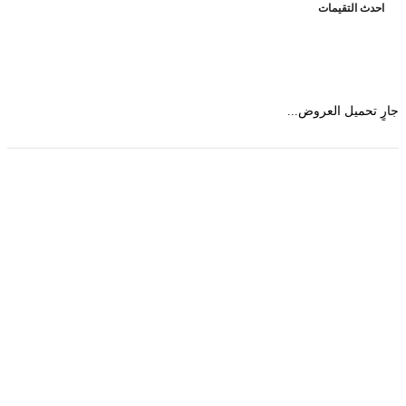
حدث التقيمات
 تحميل العروض...
حمل تطبیق مجموعة طبیب واستعرض أكثر من 9000
عرض من أكثر من 600 عیادة تجمیل