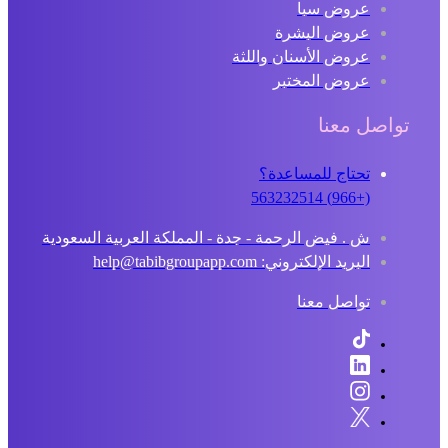
عروض سبا
عروض البشرة
عروض الأسنان واللثة
عروض المختبر
تواصل معنا
تحتاج للمساعدة؟
(+966) 563232514
ش . فيض الرحمة - جدة - المملكة العربية السعودية
البريد الإلكتروني: help@tabibgroupapp.com
تواصل معنا