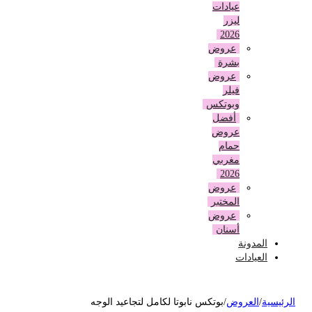
عيادات
ليزر
2026
عروض
بشرة
عروض
فيلر
وبوتكس
أفضل
عروض
حمام
مغربي
2026
عروض
المختبر
عروض
أسنان
المدونة
العيادات
لرئيسية
/
العروض
/
بوتكس نابوتا لكامل لتجاعيد الوجه