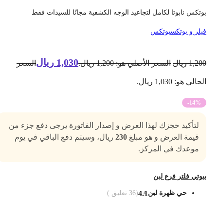
وتكس نابوتا لكامل لتجاعيد الوجه الكشفية مجانًا للسيدات فقط
يلر و بوتكس
بوتكس
1,030
ريال
1,20
ريال
السعر الأصلي هو: 1,200 ريال.
السعر
حالي هو: 1,030 ريال.
-14%
لتأكيد حجزك لهذا العرض و إصدار الفاتورة يرجى دفع جزء من
قيمة العرض و هو مبلغ
230
ريال، وسيتم دفع الباقي في يوم
موعدك في المركز.
يوتي فلتر فرع لبن
حي ظهرة لبن
4.1
(
36
تعليق )
ضف الى السلة