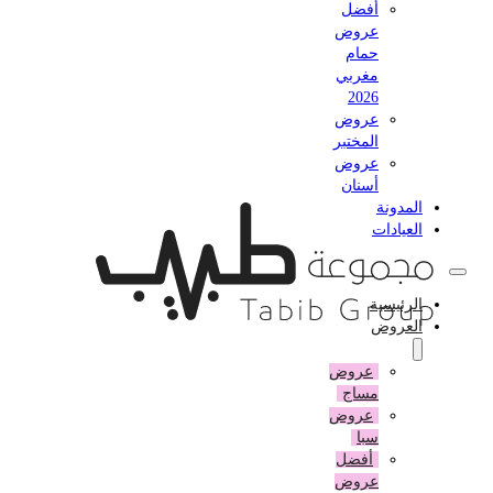
أفضل
عروض
حمام
مغربي
2026
عروض
المختبر
عروض
أسنان
المدونة
العيادات
الرئيسية
العروض
عروض
مساج
عروض
سبا
أفضل
عروض