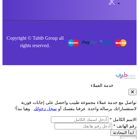
Copyright © Tabib Group all
rights reserved.
خدمة العملاء
صل مع خدمة عملاء مجموعة طبيب واحصل على إجابات فورية
فساراتك برسالة واحدة. عرفنا بنفسك أو
سجل دخولك
.. وهيا نبدأ!
م الكامل *
الهاتف *
أ المحادثة