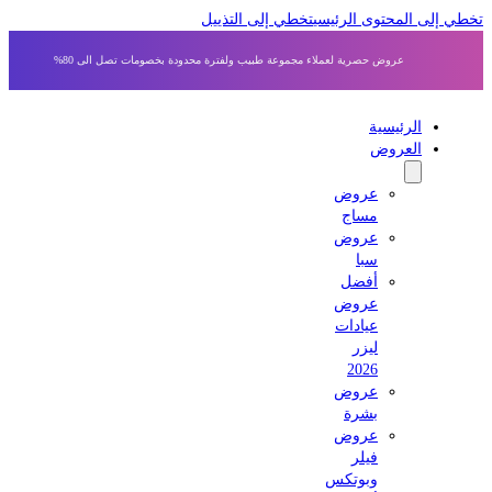
 إلى المحتوى الرئيسي
تخطي إلى التذييل
عروض حصرية لعملاء مجموعة طبيب ولفترة محدودة بخصومات تصل الى 80%
الرئيسية
العروض
عروض
مساج
عروض
سبا
أفضل
عروض
عيادات
ليزر
2026
عروض
بشرة
عروض
فيلر
وبوتكس