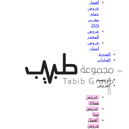
أفضل
عروض
حمام
مغربي
2026
عروض
المختبر
عروض
أسنان
المدونة
العيادات
الرئيسية
العروض
عروض
مساج
عروض
سبا
أفضل
عروض