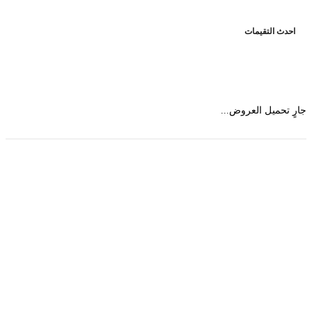
حدث التقيمات
 تحميل العروض...
حمل تطبیق مجموعة طبیب واستعرض أكثر من 9000
عرض من أكثر من 600 عیادة تجمیل