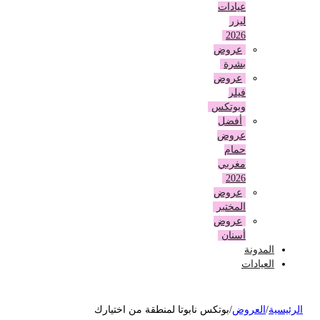
عيادات
ليزر
2026
عروض
بشرة
عروض
فيلر
وبوتكس
أفضل
عروض
حمام
مغربي
2026
عروض
المختبر
عروض
أسنان
المدونة
العيادات
لرئيسية
/
العروض
/
بوتكس نابوتا لمنطقة من اختيارك