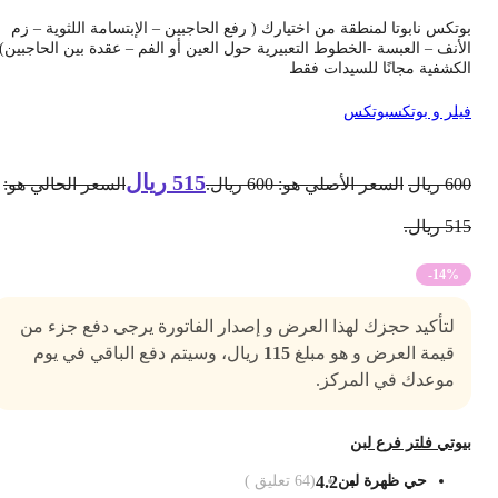
وتكس نابوتا لمنطقة من اختيارك ( رفع الحاجبين – الإبتسامة اللثوية – زم
لأنف – العبسة -الخطوط التعبيرية حول العين أو الفم – عقدة بين الحاجبين)
لكشفية مجانًا للسيدات فقط
يلر و بوتكس
بوتكس
515
ريال
60
ريال
السعر الأصلي هو: 600 ريال.
السعر الحالي هو:
5 ريال.
-14%
لتأكيد حجزك لهذا العرض و إصدار الفاتورة يرجى دفع جزء من
قيمة العرض و هو مبلغ
115
ريال، وسيتم دفع الباقي في يوم
موعدك في المركز.
يوتي فلتر فرع لبن
حي ظهرة لبن
4.2
(
64
تعليق )