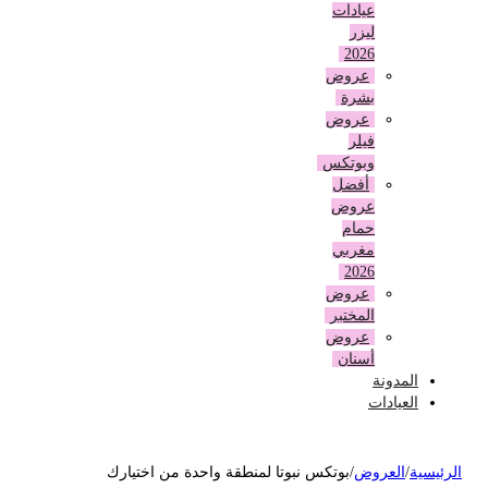
عيادات
ليزر
2026
عروض
بشرة
عروض
فيلر
وبوتكس
أفضل
عروض
حمام
مغربي
2026
عروض
المختبر
عروض
أسنان
المدونة
العيادات
لرئيسية
/
العروض
/
بوتكس نبوتا لمنطقة واحدة من اختيارك