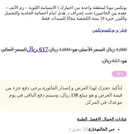
وتكس نبوتا لمنطقة واحدة من اختيارك ( الابتسامة اللثوية – زم الأنف –
قدة بين الحاجبين) تحت إشراف د. هدى امام أخصائية الجلدية والتجميل
ليزر خبرة 18 سنة الكشفية مجانًا للسيدات فقط
يلر و بوتكس
بوتكس
617
ريال
1,00
ريال
السعر الأصلي هو: 1,000 ريال.
السعر الحالي
 617 ريال.
-38%
لتأكيد حجزك لهذا العرض و إصدار الفاتورة يرجى دفع جزء من
قيمة العرض و هو مبلغ
138
ريال، وسيتم دفع الباقي في يوم
موعدك في المركز.
يادات الجمال الافضل الطبية
حي الخالدية
4.3
(
56
تعليق )