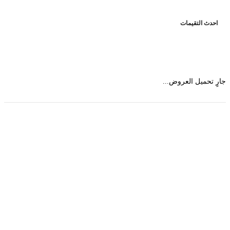
حدث التقيمات
 تحميل العروض...
حمل تطبیق مجموعة طبیب واستعرض أكثر من 9000
عرض من أكثر من 600 عیادة تجمیل