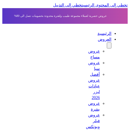
 إلى المحتوى الرئيسي
تخطي إلى التذييل
عروض حصرية لعملاء مجموعة طبيب ولفترة محدودة بخصومات تصل الى 80%
الرئيسية
العروض
عروض
مساج
عروض
سبا
أفضل
عروض
عيادات
ليزر
2026
عروض
بشرة
عروض
فيلر
وبوتكس