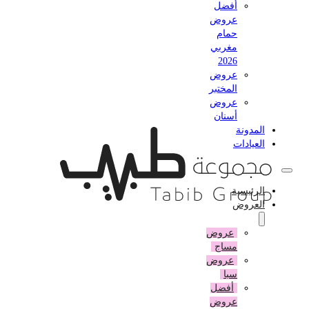
أفضل
عروض
حمام
مغربي
2026
عروض
المختبر
عروض
أسنان
المدونة
العيادات
الرئيسية
العروض
عروض
مساج
عروض
سبا
أفضل
عروض