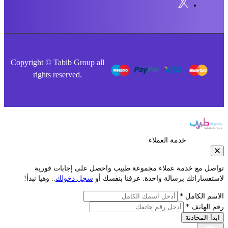
Copyright © Tabib Group all
rights reserved.
خدمة العملاء
صل مع خدمة عملاء مجموعة طبيب واحصل على إجابات فورية
فساراتك برسالة واحدة. عرفنا بنفسك أو
سجل دخولك
.. وهيا نبدأ!
م الكامل *
الهاتف *
أ المحادثة