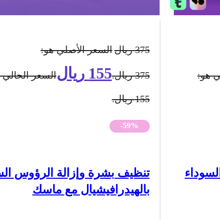
375
ريال
السعر الأصلي هو:
155
ريال
ي هو:
375 ريال.
السعر الحالي 
155 ريال.
-59%
لسوداء
تنظيف بشرة وإزالة الرؤوس الس
بالهيدرافيشيال مع ماسك