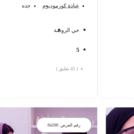
عيادة كوزموديرم
جده
حي الروضة
5
(
45
تعليق )
احجز الان
رقم العرض :
84208