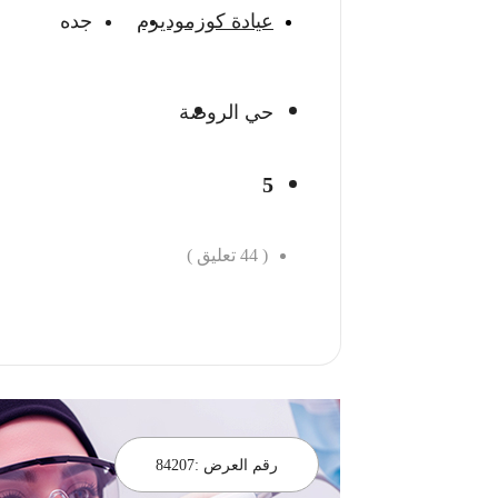
عيادة كوزموديرم
جده
حي الروضة
5
(
44
تعليق )
احجز الان
رقم العرض :
84207