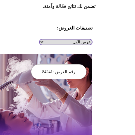
تضمن لك نتائج فعّالة وآمنة.
تصنيفات العروض:
رقم العرض :
84241