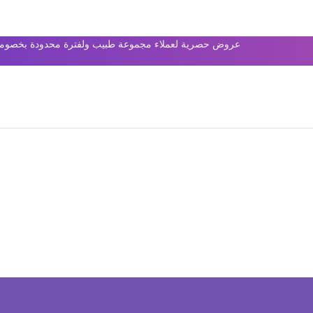
عروض حصرية لعملاء مجموعة طبيب ولفترة محدودة بخصومات 