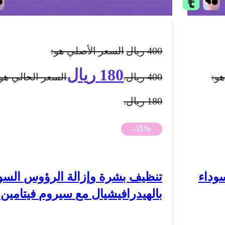
400
ريال
السعر الأصلي هو:
180
ريال
هو:
400 ريال.
السعر الحالي هو:
180 ريال.
-55%
وداء
تنظيف بشرة وإزالة الرؤوس السو
بالهيدرافيشيال مع سيروم فيتامي