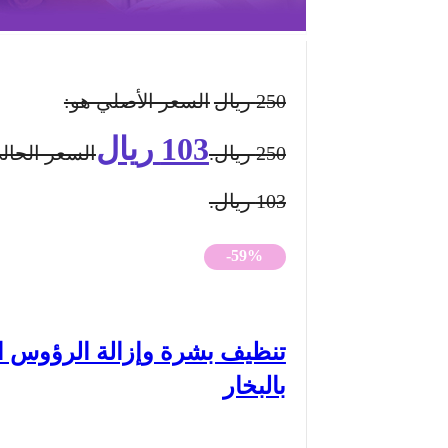
250
ريال
السعر الأصلي هو:
103
ريال
250 ريال.
السعر الحال
103 ريال.
-59%
تنظيف بشرة وإزالة الرؤوس ا
بالبخار