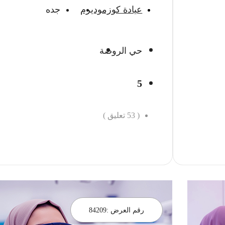
عيادة كوزموديرم
جده
حي الروضة
5
(
53
تعليق )
احجز الان
رقم العرض :
84209