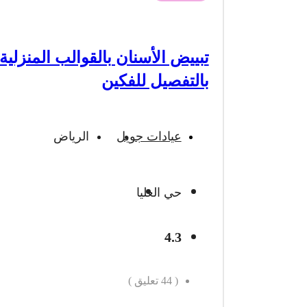
تبييض الأسنان بالقوالب المنزلية
بالتفصيل للفكين
عيادات جويل
الرياض
حي العليا
4.3
(
44
تعليق )