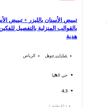
تبييض الأسنان بالليزر + تبييض الأ
بالقوالب المنزلية بالتفصيل للفكين
هدية
عيادات جويل
الرياض
حي العليا
4.3
(
43
تعليق )