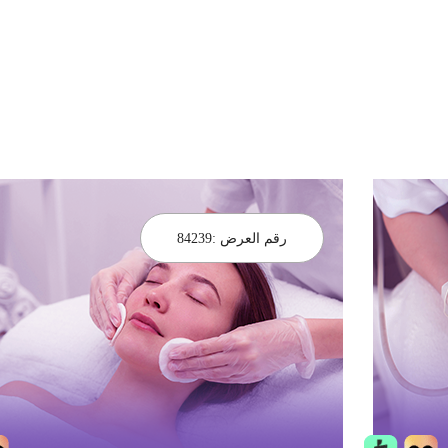
رقم العرض :
84239