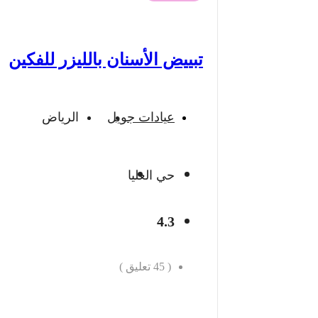
تبييض الأسنان بالليزر للفكين
عيادات جويل
الرياض
حي العليا
4.3
(
45
تعليق )
احجز الان