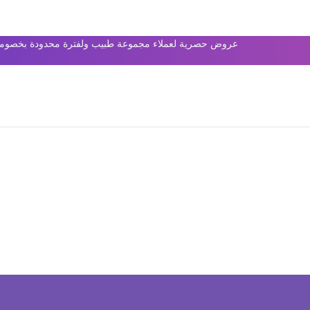
عروض حصرية لعملاء مجموعة طبيب ولفترة محدودة بخصومات 