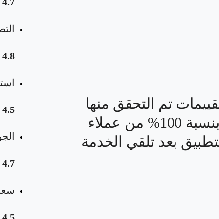
4.7
التط
4.8
استق
قييمات تم التحقق منها
4.5
بنسبة 100% من عملاء
الجو
تطبيق بعد تلقي الخدمة
4.7
سعر 
4.5