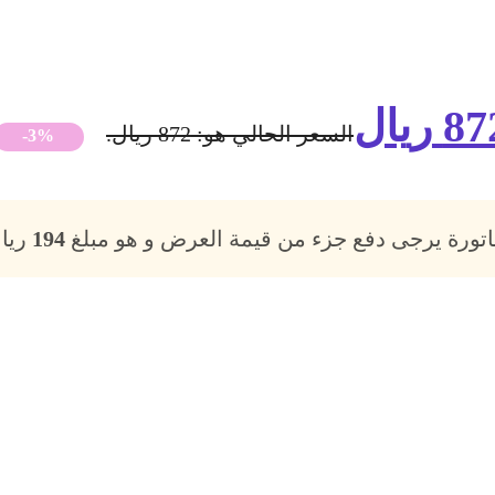
87
ريال
السعر الحالي هو: 872 ريال.
-3%
فاتورة يرجى دفع جزء من قيمة العرض و هو مبلغ
194
ريال