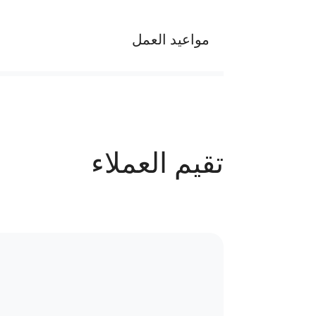
مواعيد العمل
يوميا من الساعه 9 ص الي 10 م
عدد الحجوزات
تقيم العملاء
87 حجز
سياسة الاستبدال و المرتجعات و تغير