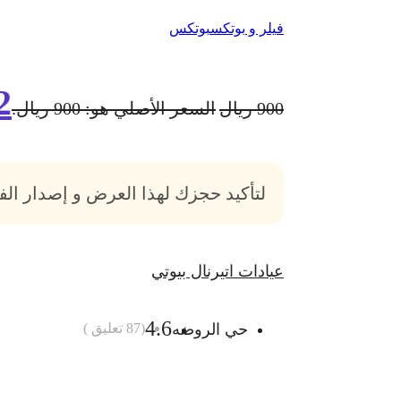
فيلر و بوتكس
بوتكس
2
900
ريال
السعر الأصلي هو: 900 ريال.
لتأكيد حجزك لهذا العرض و إصدار ال
عيادات اتيرنال بيوتي
4.6
حي الروضه
(
87
تعليق )
أضف الى السلة