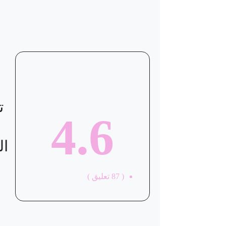
موقع العيادة
ت
4.6
ال
(
87
تعليق )