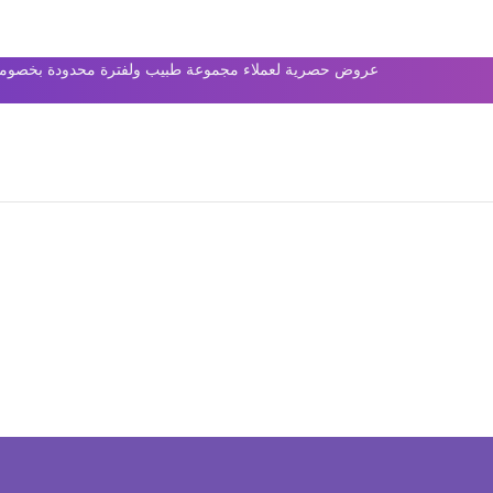
عروض حصرية لعملاء مجموعة طبيب ولفترة محدودة بخصومات 