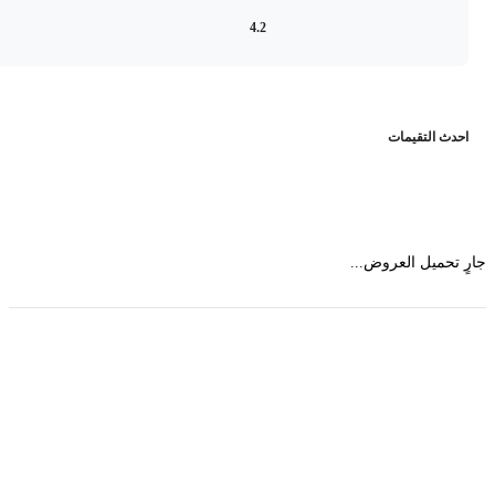
4.2
حدث التقيمات
 تحميل العروض...
حمل تطبیق مجموعة طبیب واستعرض أكثر من 9000
عرض من أكثر من 600 عیادة تجمیل