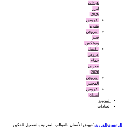
عيادات
ليزر
2026
عروض
بشرة
عروض
فيلر
وبوتكس
أفضل
عروض
حمام
مغربي
2026
عروض
المختبر
عروض
أسنان
المدونة
العيادات
لرئيسية
/
العروض
/
تبييض الأسنان بالقوالب المنزلية بالتفصيل للفكين