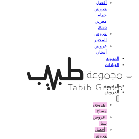
أفضل
عروض
حمام
مغربي
2026
عروض
المختبر
عروض
أسنان
المدونة
العيادات
الرئيسية
العروض
عروض
مساج
عروض
سبا
أفضل
عروض