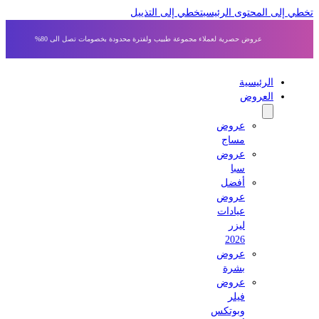
 إلى المحتوى الرئيسي
تخطي إلى التذييل
عروض حصرية لعملاء مجموعة طبيب ولفترة محدودة بخصومات تصل الى 80%
الرئيسية
العروض
عروض
مساج
عروض
سبا
أفضل
عروض
عيادات
ليزر
2026
عروض
بشرة
عروض
فيلر
وبوتكس