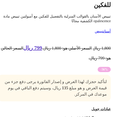
لفكين
بييض الأسنان بالقوالب المنزلية بالتفصيل للفكين مع أمبولتين تبييض مادة
opalescen الكشفية مجانًا
سنان
تبييض
799
ريال
1,80
ريال
السعر الأصلي هو: 1,800 ريال.
السعر الحالي
 799 ريال.
-56%
لتأكيد حجزك لهذا العرض و إصدار الفاتورة يرجى دفع جزء من
قيمة العرض و هو مبلغ
135
ريال، وسيتم دفع الباقي في يوم
موعدك في المركز.
يادات جويل