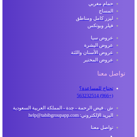
حمام مغربي
المساج
ليزر كامل ومناطق
فيلر وبوتكس
عروض سبا
عروض البشرة
عروض الأسنان واللثة
عروض المختبر
تواصل معنا
تحتاج للمساعدة؟
(+966) 563232514
ش . فيض الرحمة - جدة - المملكة العربية السعودية
البريد الإلكتروني: help@tabibgroupapp.com
تواصل معنا