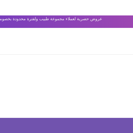
عروض حصرية لعملاء مجموعة طبيب ولفترة محدودة بخصومات 