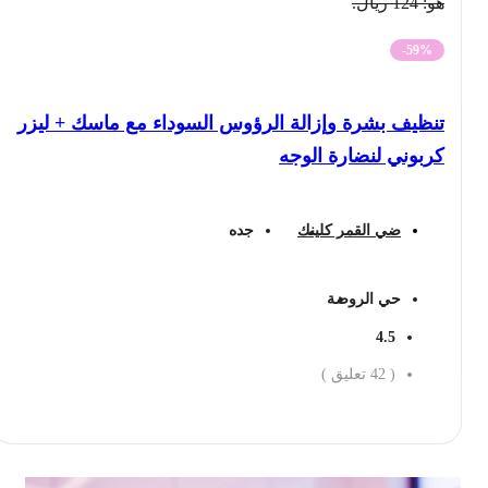
هو: 124 ريال.
-59%
تنظيف بشرة وإزالة الرؤوس السوداء مع ماسك + ليزر
كربوني لنضارة الوجه
ضي القمر كلينك
جده
حي الروضة
4.5
(
42
تعليق )
احجز الان