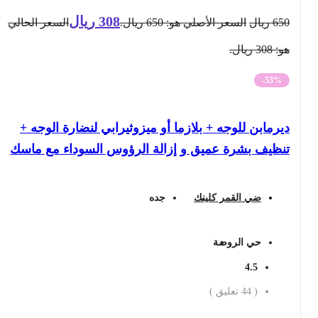
308
ريال
650
ريال
السعر الأصلي هو: 650 ريال.
السعر الحالي
هو: 308 ريال.
-53%
ديرمابن للوجه + بلازما أو ميزوثيرابي لنضارة الوجه +
تنظيف بشرة عميق و إزالة الرؤوس السوداء مع ماسك
ضي القمر كلينك
جده
حي الروضة
4.5
(
44
تعليق )
احجز الان