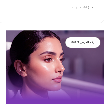
(
44
تعليق )
احجز الان
رقم العرض :
84009