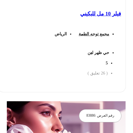
فيلر 10 مل للبكيني
مجمع توجه الطبية
الرياض
حي ظهر لبن
5
(
26
تعليق )
احجز الان
رقم العرض :
83886