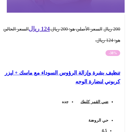
124
ريال
200
ريال
السعر الأصلي هو: 200 ريال.
السعر الحالي
هو: 124 ريال.
-38%
تنظيف بشرة وإزالة الرؤوس السوداء مع ماسك + ليزر
كربوني لنضارة الوجه
ضي القمر كلينك
جده
حي الروضة
4.5