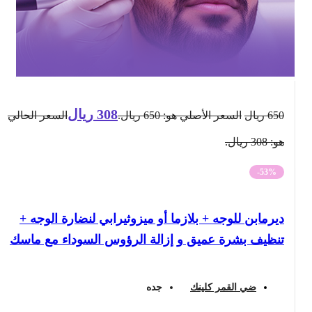
308
ريال
650
ريال
السعر الأصلي هو: 650 ريال.
السعر الحالي
هو: 308 ريال.
-53%
ديرمابن للوجه + بلازما أو ميزوثيرابي لنضارة الوجه +
تنظيف بشرة عميق و إزالة الرؤوس السوداء مع ماسك
ضي القمر كلينك
جده