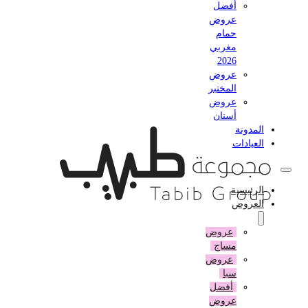
أفضل
عروض
حمام
مغربي
2026
عروض
المختبر
عروض
أسنان
المدونة
العيادات
الرئيسية
العروض
عروض
مساج
عروض
سبا
أفضل
عروض