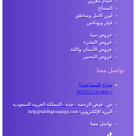
حمام مغربي
المساج
ليزر كامل ومناطق
فيلر وبوتكس
عروض سبا
عروض البشرة
عروض الأسنان واللثة
عروض المختبر
تواصل معنا
تحتاج للمساعدة؟
(+966) 563232514
ش . فيض الرحمة - جدة - المملكة العربية السعودية
البريد الإلكتروني: help@tabibgroupapp.com
تواصل معنا