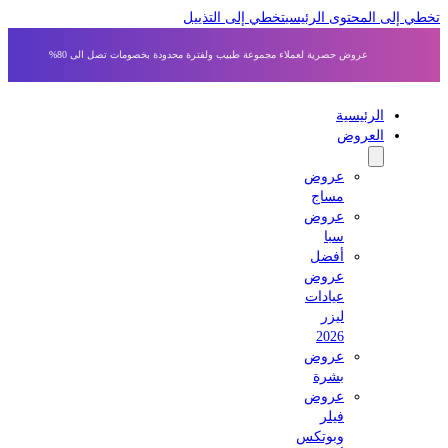
 إلى المحتوى الرئيسي
تخطي إلى التذييل
عروض حصرية لعملاء مجموعة طبيب ولفترة محدودة بخصومات تصل الى 80%
الرئيسية
العروض
عروض
مساج
عروض
سبا
أفضل
عروض
عيادات
ليزر
2026
عروض
بشرة
عروض
فيلر
وبوتكس