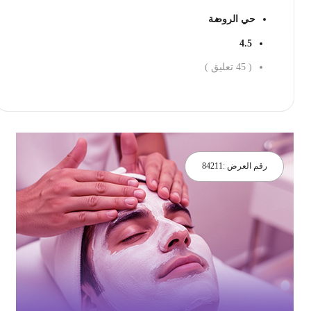
حي الروضة
4.5
(
45
تعليق )
احجز الان
رقم العرض :
84211