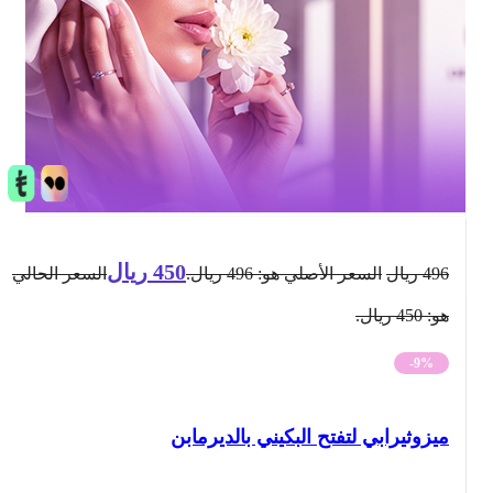
450
ريال
496
ريال
السعر الأصلي هو: 496 ريال.
السعر الحالي
هو: 450 ريال.
-9%
ميزوثيرابي لتفتح البكيني بالديرمابن