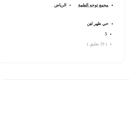
مجمع توجه الطبية
الرياض
حي ظهر لبن
5
(
29
تعليق )
احجز الان
حمل تطبیق مجموعة طبیب واستعرض أكثر من 9000
عرض من أكثر من 600 عیادة تجمیل