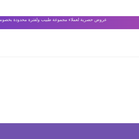
عروض حصرية لعملاء مجموعة طبيب ولفترة محدودة بخصومات 