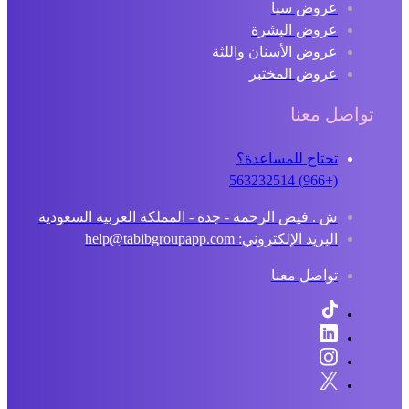
عروض سبا
عروض البشرة
عروض الأسنان واللثة
عروض المختبر
تواصل معنا
تحتاج للمساعدة؟
(+966) 563232514
ش . فيض الرحمة - جدة - المملكة العربية السعودية
البريد الإلكتروني: help@tabibgroupapp.com
تواصل معنا