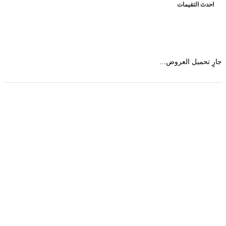
حدث التقيمات
 تحميل العروض...
حمل تطبیق مجموعة طبیب واستعرض أكثر من 9000
عرض من أكثر من 600 عیادة تجمیل