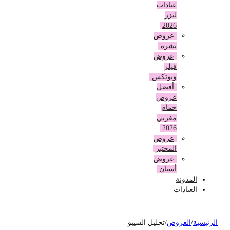
عيادات
ليزر
2026
عروض
بشرة
عروض
فيلر
وبوتكس
أفضل
عروض
حمام
مغربي
2026
عروض
المختبر
عروض
أسنان
المدونة
العيادات
لرئيسية
/
العروض
/
تحليل السيبو