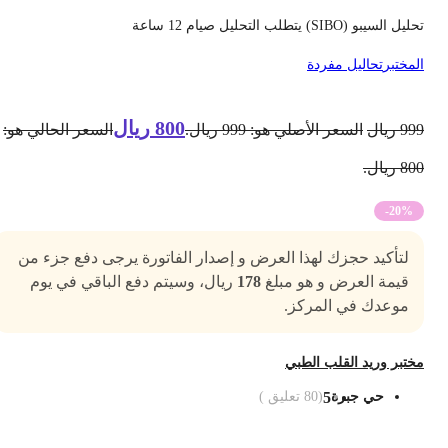
يل السيبو (SIBO) يتطلب التحليل صيام 12 ساعة
لمختبر
تحاليل مفردة
800
ريال
99
ريال
السعر الأصلي هو: 999 ريال.
السعر الحالي هو:
8 ريال.
-20%
لتأكيد حجزك لهذا العرض و إصدار الفاتورة يرجى دفع جزء من
قيمة العرض و هو مبلغ
178
ريال، وسيتم دفع الباقي في يوم
موعدك في المركز.
ختبر وريد القلب الطبي
حي جبرة
5
(
80
تعليق )
ضف الى السلة