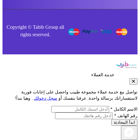
Copyright © Tabib Group all
rights reserved.
خدمة العملاء
صل مع خدمة عملاء مجموعة طبيب واحصل على إجابات فورية
فساراتك برسالة واحدة. عرفنا بنفسك أو
سجل دخولك
.. وهيا نبدأ!
م الكامل *
الهاتف *
أ المحادثة