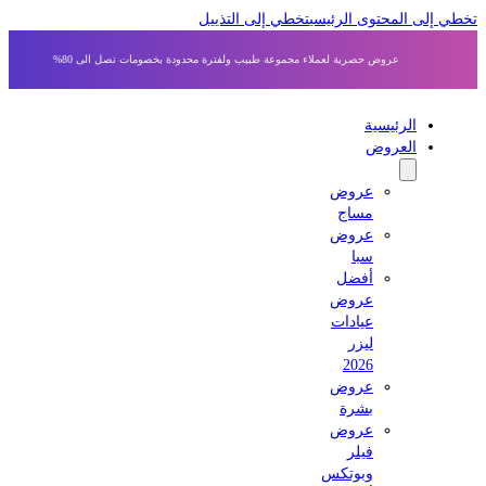
 إلى المحتوى الرئيسي
تخطي إلى التذييل
عروض حصرية لعملاء مجموعة طبيب ولفترة محدودة بخصومات تصل الى 80%
الرئيسية
العروض
عروض
مساج
عروض
سبا
أفضل
عروض
عيادات
ليزر
2026
عروض
بشرة
عروض
فيلر
وبوتكس