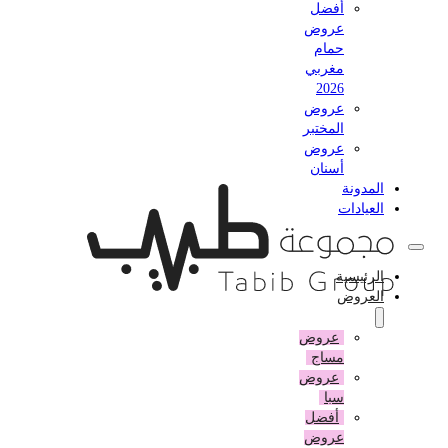
أفضل
عروض
حمام
مغربي
2026
عروض
المختبر
عروض
أسنان
المدونة
العيادات
الرئيسية
العروض
عروض
مساج
عروض
سبا
أفضل
عروض