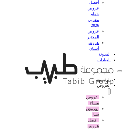
أفضل
عروض
حمام
مغربي
2026
عروض
المختبر
عروض
أسنان
المدونة
العيادات
الرئيسية
العروض
عروض
مساج
عروض
سبا
أفضل
عروض