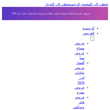
 إلى المحتوى الرئيسي
تخطي إلى التذييل
عروض حصرية لعملاء مجموعة طبيب ولفترة محدودة بخصومات تصل الى 80%
الرئيسية
العروض
عروض
مساج
عروض
سبا
أفضل
عروض
عيادات
ليزر
2026
عروض
بشرة
عروض
فيلر
وبوتكس