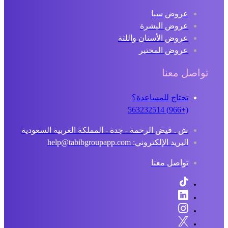
عروض سبا
عروض البشرة
عروض الأسنان واللثة
عروض المختبر
تواصل معنا
تحتاج للمساعدة؟
(+966) 563232514
ش . فيض الرحمة - جدة - المملكة العربية السعودية
البريد الإلكتروني: help@tabibgroupapp.com
تواصل معنا