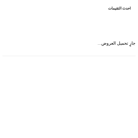
حدث التقيمات
 تحميل العروض...
حمل تطبیق مجموعة طبیب واستعرض أكثر من 9000
عرض من أكثر من 600 عیادة تجمیل