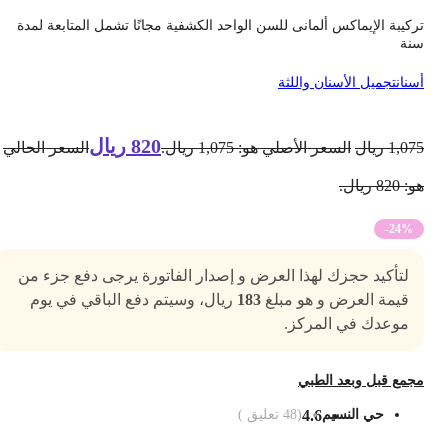
ركيبة الإيماكس ألمانى للسن الواحد الكشفية مجانًا تشمل المتابعة لمدة
نة
سنان
تجميل الأسنان واللثة
820
ريال
1,07
ريال
السعر الأصلي هو: 1,075 ريال.
السعر الحالي
 820 ريال.
-24%
لتأكيد حجزك لهذا العرض و إصدار الفاتورة يرجى دفع جزء من
قيمة العرض و هو مبلغ
183
ريال، وسيتم دفع الباقي في يوم
موعدك في المركز.
جمع قبل وبعد الطبي
حي النسيم
4.6
(
48
تعليق )