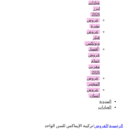
عيادات
ليزر
2026
عروض
بشرة
عروض
فيلر
وبوتكس
أفضل
عروض
حمام
مغربي
2026
عروض
المختبر
عروض
أسنان
المدونة
العيادات
لرئيسية
/
العروض
/
تركيبة الإيماكس للسن الواحد