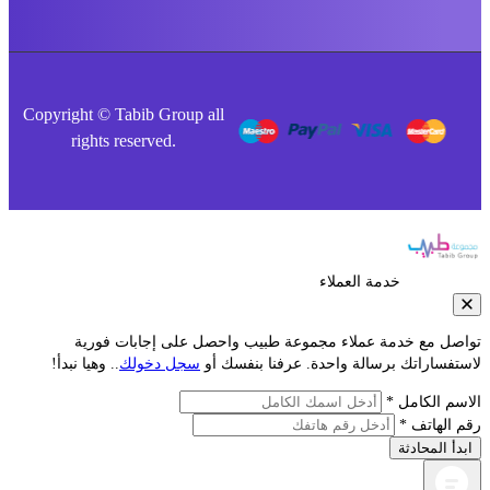
Copyright © Tabib Group all
rights reserved.
خدمة العملاء
صل مع خدمة عملاء مجموعة طبيب واحصل على إجابات فورية
فساراتك برسالة واحدة. عرفنا بنفسك أو
سجل دخولك
.. وهيا نبدأ!
م الكامل *
الهاتف *
أ المحادثة