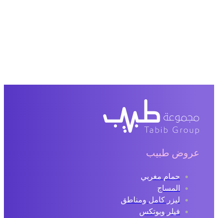
عروض طبيب
حمام مغربي
المساج
ليزر كامل ومناطق
فيلر وبوتكس