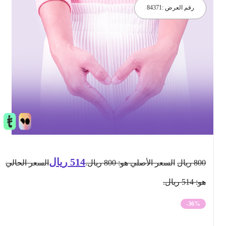
رقم العرض :
84371
514
ريال
800
ريال
السعر الأصلي هو: 800 ريال.
السعر الحالي
هو: 514 ريال.
-36%