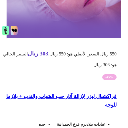
303
ريال
550
ريال
السعر الأصلي هو: 550 ريال.
السعر الحالي
هو: 303 ريال.
-45%
فراكشنال ليزر لإزالة آثار حب الشباب والندب + بلازما
للوجه
عيادات بيلاديرم فرع الحمدانية
جده