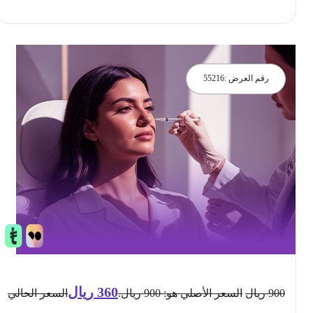
احجز الان
رقم العرض :
55216
360
ريال
900
ريال
السعر الأصلي هو: 900 ريال.
السعر الحالي