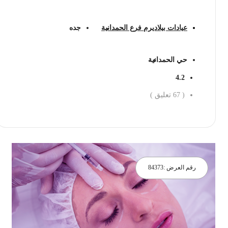
عيادات بيلاديرم فرع الحمدانية
جده
حي الحمدانية
4.2
(
67
تعليق )
احجز الان
رقم العرض :
84373