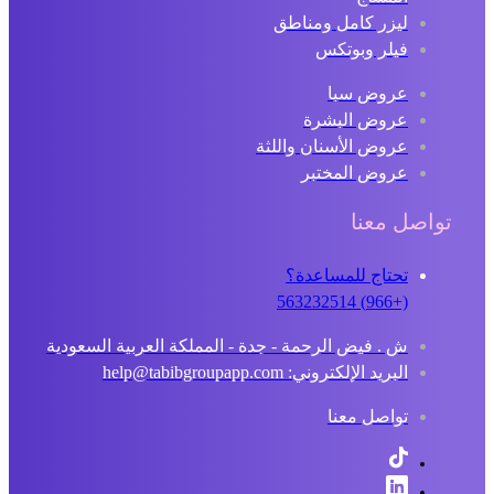
ليزر كامل ومناطق
فيلر وبوتكس
عروض سبا
عروض البشرة
عروض الأسنان واللثة
عروض المختبر
تواصل معنا
تحتاج للمساعدة؟
(+966) 563232514
ش . فيض الرحمة - جدة - المملكة العربية السعودية
البريد الإلكتروني: help@tabibgroupapp.com
تواصل معنا