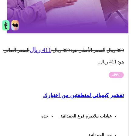
411
ريال
800
ريال
السعر الأصلي هو: 800 ريال.
السعر الحالي
هو: 411 ريال.
-49%
تقشير كيميائي لمنطقتين من اختيارك
عيادات بيلاديرم فرع الحمدانية
جده
حي الحمدانية