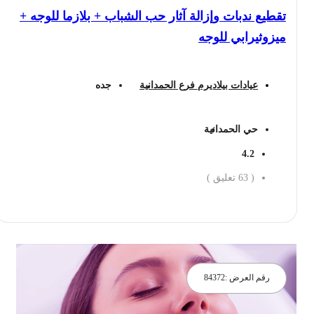
تقطيع ندبات وإزالة آثار حب الشباب + بلازما للوجه +
ميزوثيرابي للوجه
عيادات بيلاديرم فرع الحمدانية
جده
حي الحمدانية
4.2
(
63
تعليق )
احجز الان
رقم العرض :
84372