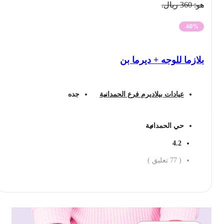
هو: 360 ريال.
-60%
بلازما للوجه + ديرما بن
عيادات بيلاديرم فرع الحمدانية
جده
حي الحمدانية
4.2
(
77
تعليق )
احجز الان