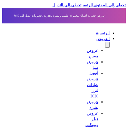
 إلى المحتوى الرئيسي
تخطي إلى التذييل
عروض حصرية لعملاء مجموعة طبيب ولفترة محدودة بخصومات تصل الى 80%
الرئيسية
العروض
عروض
مساج
عروض
سبا
أفضل
عروض
عيادات
ليزر
2026
عروض
بشرة
عروض
فيلر
وبوتكس