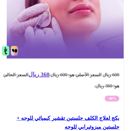
360
ريال
600
ريال
السعر الأصلي هو: 600 ريال.
السعر الحالي
هو: 360 ريال.
-40%
بكج لعلاج الكلف جلستين تقشير كيميائي للوجه +
جلستين ميزوثيرابي للوجه