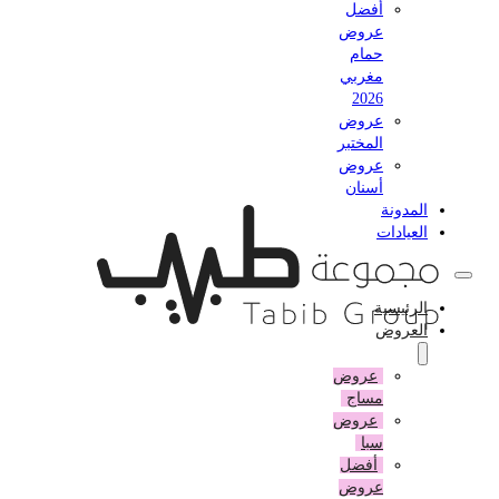
أفضل
عروض
حمام
مغربي
2026
عروض
المختبر
عروض
أسنان
المدونة
العيادات
الرئيسية
العروض
عروض
مساج
عروض
سبا
أفضل
عروض