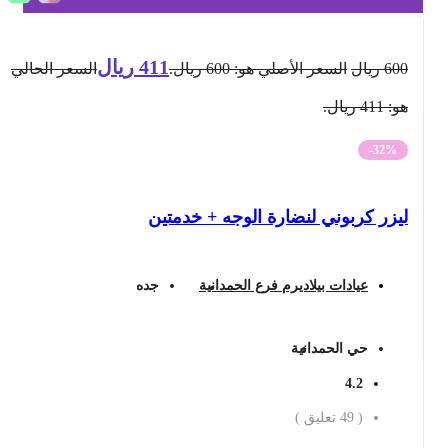
411
ريال
600
ريال
السعر الأصلي هو: 600 ريال.
السعر الحالي
هو: 411 ريال.
-32%
ليزر كربوني لنضارة الوجه + خدمتين
عيادات بيلاديرم فرع الحمدانية
جده
حي الحمدانية
4.2
(
49
تعليق )