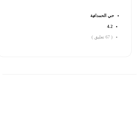
حي الحمدانية
4.2
(
67
تعليق )
احجز الان
حمل تطبیق مجموعة طبیب واستعرض أكثر من 9000
عرض من أكثر من 600 عیادة تجمیل