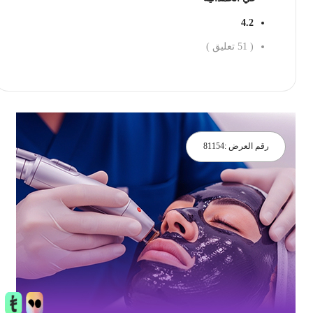
4.2
(
51
تعليق )
احجز الان
رقم العرض :
81154