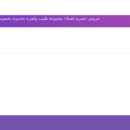
عروض حصرية لعملاء مجموعة طبيب ولفترة محدودة بخصومات 