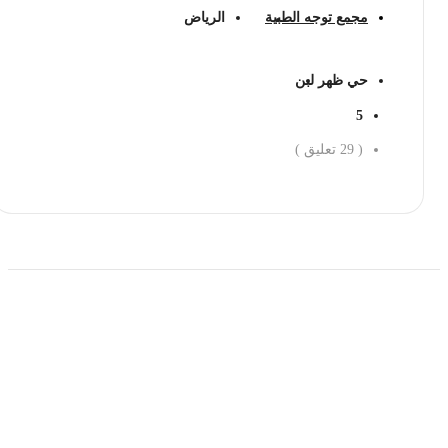
مجمع توجه الطبية
الرياض
حي ظهر لبن
5
(
29
تعليق )
احجز الان
حمل تطبیق مجموعة طبیب واستعرض أكثر من 9000
عرض من أكثر من 600 عیادة تجمیل