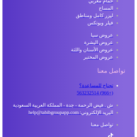
حمام مغربي
المساج
ليزر كامل ومناطق
فيلر وبوتكس
عروض سبا
عروض البشرة
عروض الأسنان واللثة
عروض المختبر
تواصل معنا
تحتاج للمساعدة؟
(+966) 563232514
ش . فيض الرحمة - جدة - المملكة العربية السعودية
البريد الإلكتروني: help@tabibgroupapp.com
تواصل معنا