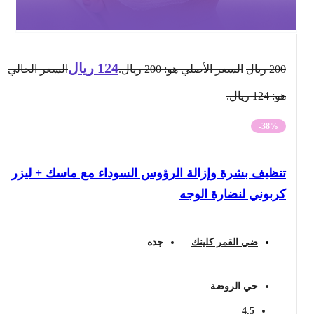
124
ريال
200
ريال
السعر الأصلي هو: 200 ريال.
السعر الحالي
هو: 124 ريال.
-38%
تنظيف بشرة وإزالة الرؤوس السوداء مع ماسك + ليزر
كربوني لنضارة الوجه
ضي القمر كلينك
جده
حي الروضة
4.5