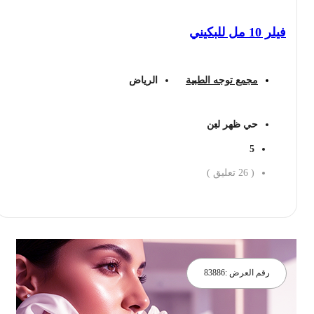
فيلر 10 مل للبكيني
مجمع توجه الطبية
الرياض
حي ظهر لبن
5
(
26
تعليق )
احجز الان
رقم العرض :
83886