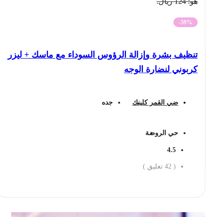
هو: 124 ريال.
-59%
تنظيف بشرة وإزالة الرؤوس السوداء مع ماسك + ليزر
كربوني لنضارة الوجه
ضي القمر كلينك
جده
حي الروضة
4.5
(
42
تعليق )
احجز الان