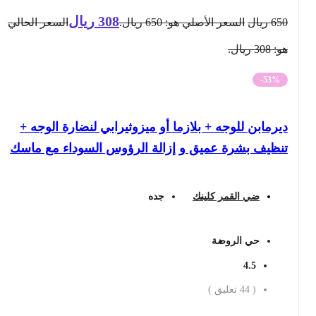
308
ريال
650
ريال
السعر الأصلي هو: 650 ريال.
السعر الحالي
هو: 308 ريال.
-53%
ديرمابن للوجه + بلازما أو ميزوثيرابي لنضارة الوجه +
تنظيف بشرة عميق و إزالة الرؤوس السوداء مع ماسك
ضي القمر كلينك
جده
حي الروضة
4.5
(
44
تعليق )
احجز الان