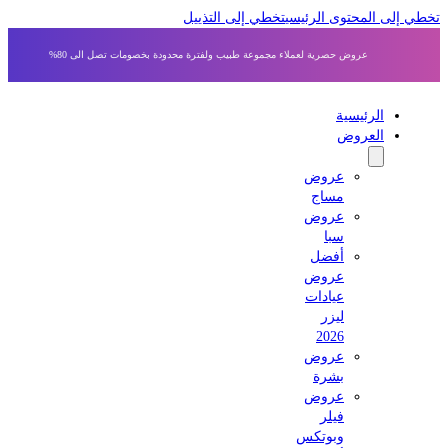
 إلى المحتوى الرئيسي
تخطي إلى التذييل
عروض حصرية لعملاء مجموعة طبيب ولفترة محدودة بخصومات تصل الى 80%
الرئيسية
العروض
عروض
مساج
عروض
سبا
أفضل
عروض
عيادات
ليزر
2026
عروض
بشرة
عروض
فيلر
وبوتكس