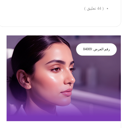
(
44
تعليق )
احجز الان
رقم العرض :
84009