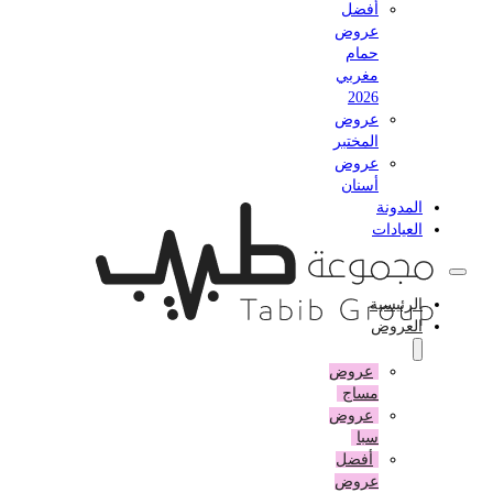
أفضل
عروض
حمام
مغربي
2026
عروض
المختبر
عروض
أسنان
المدونة
العيادات
الرئيسية
العروض
عروض
مساج
عروض
سبا
أفضل
عروض