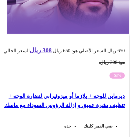
308
ريال
650
ريال
السعر الأصلي هو: 650 ريال.
السعر الحالي
هو: 308 ريال.
-53%
ديرمابن للوجه + بلازما أو ميزوثيرابي لنضارة الوجه +
تنظيف بشرة عميق و إزالة الرؤوس السوداء مع ماسك
ضي القمر كلينك
جده