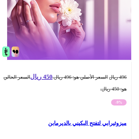
450
ريال
496
ريال
السعر الأصلي هو: 496 ريال.
السعر الحالي
هو: 450 ريال.
-9%
ميزوثيرابي لتفتح البكيني بالديرمابن