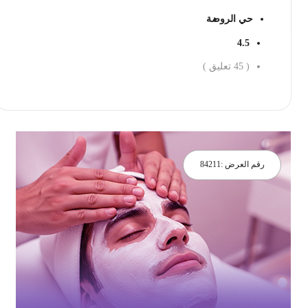
حي الروضة
4.5
(
45
تعليق )
احجز الان
رقم العرض :
84211