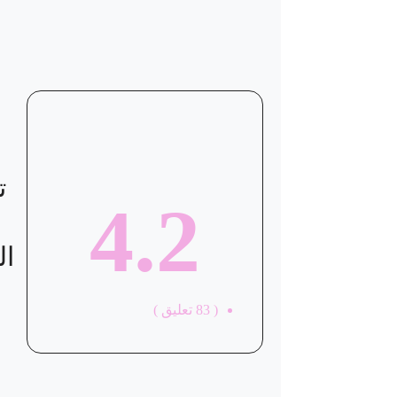
ت
4.2
ال
(
83
تعليق )