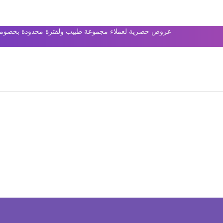
عروض حصرية لعملاء مجموعة طبيب ولفترة محدودة بخصومات 