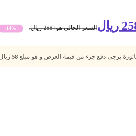
25
ريال
السعر الحالي هو: 258 ريال.
-14%
فاتورة يرجى دفع جزء من قيمة العرض و هو مبلغ
58
ريال،