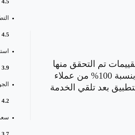
4.5
التط
4.5
استق
قييمات تم التحقق منها
3.9
بنسبة 100% من عملاء
الجو
تطبيق بعد تلقي الخدمة
4.2
سعر 
3.7