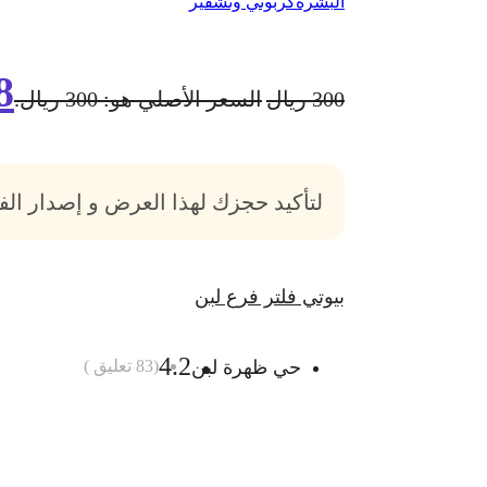
البشرة
كربوني وتشقير
8
300
ريال
السعر الأصلي هو: 300 ريال.
لتأكيد حجزك لهذا العرض و إصدار ال
بيوتي فلتر فرع لبن
4.2
حي ظهرة لبن
(
83
تعليق )
أضف الى السلة