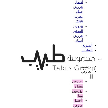
أفضل
عروض
حمام
مغربي
2026
عروض
المختبر
عروض
أسنان
المدونة
العيادات
الرئيسية
العروض
عروض
مساج
عروض
سبا
أفضل
عروض