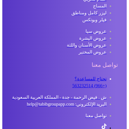
المساج
ليزر كامل ومناطق
فيلر وبوتكس
عروض سبا
عروض البشرة
عروض الأسنان واللثة
عروض المختبر
تواصل معنا
تحتاج للمساعدة؟
(+966) 563232514
ش . فيض الرحمة - جدة - المملكة العربية السعودية
البريد الإلكتروني: help@tabibgroupapp.com
تواصل معنا