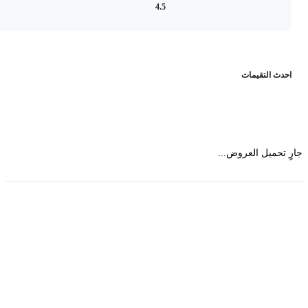
4.5
حدث التقيمات
 تحميل العروض...
حمل تطبیق مجموعة طبیب واستعرض أكثر من 9000
عرض من أكثر من 600 عیادة تجمیل