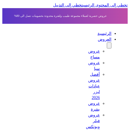
 إلى المحتوى الرئيسي
تخطي إلى التذييل
عروض حصرية لعملاء مجموعة طبيب ولفترة محدودة بخصومات تصل الى 80%
الرئيسية
العروض
عروض
مساج
عروض
سبا
أفضل
عروض
عيادات
ليزر
2026
عروض
بشرة
عروض
فيلر
وبوتكس