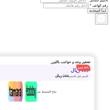
م الكامل *
الهاتف *
أ المحادثة
تشقير وجه و حواجب بالليزر
-58%
103
ريال
244
ريال
السعر قبل الخصم
متاح التقسيط عبر
أضف الى السلة