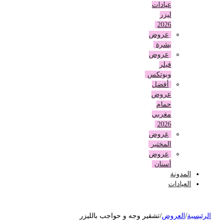
عيادات
ليزر
2026
عروض
بشرة
عروض
فيلر
وبوتكس
أفضل
عروض
حمام
مغربي
2026
عروض
المختبر
عروض
أسنان
المدونة
العيادات
لرئيسية
/
العروض
/
تشقير وجه و حواجب بالليزر