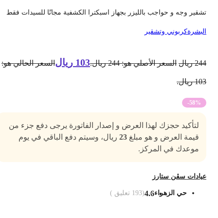
شقير وجه و حواجب بالليزر بجهاز اسبكترا الكشفية مجانًا للسيدات فقط
لبشرة
كربوني وتشقير
103
ريال
24
ريال
السعر الأصلي هو: 244 ريال.
السعر الحالي هو:
1 ريال.
-58%
لتأكيد حجزك لهذا العرض و إصدار الفاتورة يرجى دفع جزء من
قيمة العرض و هو مبلغ
23
ريال، وسيتم دفع الباقي في يوم
موعدك في المركز.
يادات سڤن ستارز
حي الزهراء
4.6
(
193
تعليق )
ضف الى السلة