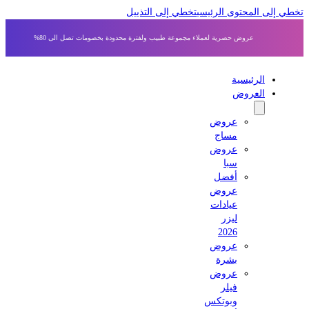
 إلى المحتوى الرئيسي
تخطي إلى التذييل
عروض حصرية لعملاء مجموعة طبيب ولفترة محدودة بخصومات تصل الى 80%
الرئيسية
العروض
عروض
مساج
عروض
سبا
أفضل
عروض
عيادات
ليزر
2026
عروض
بشرة
عروض
فيلر
وبوتكس