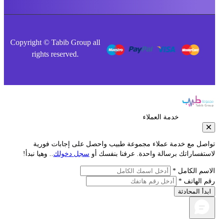
Copyright © Tabib Group all
rights reserved.
خدمة العملاء
صل مع خدمة عملاء مجموعة طبيب واحصل على إجابات فورية
فساراتك برسالة واحدة. عرفنا بنفسك أو
سجل دخولك
.. وهيا نبدأ!
م الكامل *
الهاتف *
أ المحادثة