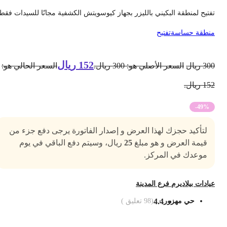
فتيح لمنطقة البكيني بالليزر بجهاز كيوسويتش الكشفية مجانًا للسيدات فقط
نطقة حساسة
تفتيح
152
ريال
30
ريال
السعر الأصلي هو: 300 ريال.
السعر الحالي هو:
1 ريال.
-49%
لتأكيد حجزك لهذا العرض و إصدار الفاتورة يرجى دفع جزء من
قيمة العرض و هو مبلغ
25
ريال، وسيتم دفع الباقي في يوم
موعدك في المركز.
يادات بيلاديرم فرع المدينة
حي مهزور
4.4
(
98
تعليق )
ضف الى السلة