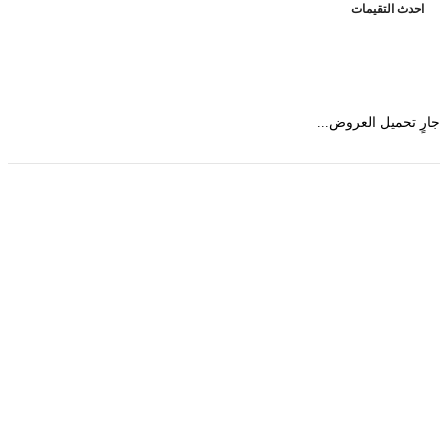
حدث التقيمات
 تحميل العروض...
حمل تطبیق مجموعة طبیب واستعرض أكثر من 9000
عرض من أكثر من 600 عیادة تجمیل