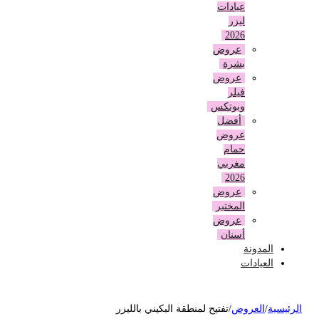
عيادات
ليزر
2026
عروض
بشرة
عروض
فيلر
وبوتكس
أفضل
عروض
حمام
مغربي
2026
عروض
المختبر
عروض
أسنان
المدونة
العيادات
لرئيسية
/
العروض
/
تفتيح لمنطقة البكيني بالليزر