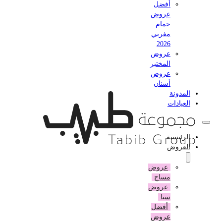
أفضل
عروض
حمام
مغربي
2026
عروض
المختبر
عروض
أسنان
المدونة
العيادات
الرئيسية
العروض
عروض
مساج
عروض
سبا
أفضل
عروض