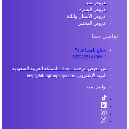
عروض سبا
عروض البشرة
عروض الأسنان واللثة
عروض المختبر
تواصل معنا
تحتاج للمساعدة؟
(+966) 563232514
ش . فيض الرحمة - جدة - المملكة العربية السعودية
البريد الإلكتروني: help@tabibgroupapp.com
تواصل معنا