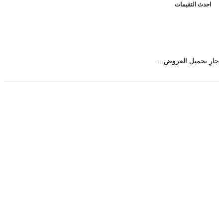
حدث التقيمات
 تحميل العروض...
حمل تطبیق مجموعة طبیب واستعرض أكثر من 9000
عرض من أكثر من 600 عیادة تجمیل