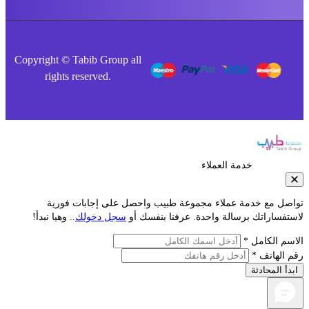
Copyright © Tabib Group all
rights reserved.
خدمة العملاء
صل مع خدمة عملاء مجموعة طبيب واحصل على إجابات فورية
فساراتك برسالة واحدة. عرفنا بنفسك أو
سجل دخولك
.. وهيا نبدأ!
م الكامل *
الهاتف *
أ المحادثة