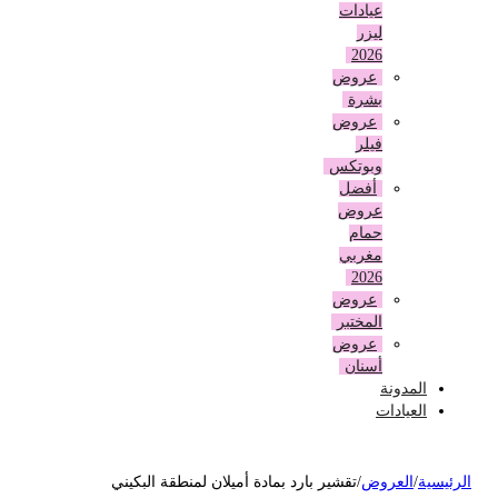
عيادات
ليزر
2026
عروض
بشرة
عروض
فيلر
وبوتكس
أفضل
عروض
حمام
مغربي
2026
عروض
المختبر
عروض
أسنان
المدونة
العيادات
لرئيسية
/
العروض
/
تقشير بارد بمادة أميلان لمنطقة البكيني