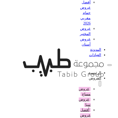
أفضل
عروض
حمام
مغربي
2026
عروض
المختبر
عروض
أسنان
المدونة
العيادات
الرئيسية
العروض
عروض
مساج
عروض
سبا
أفضل
عروض