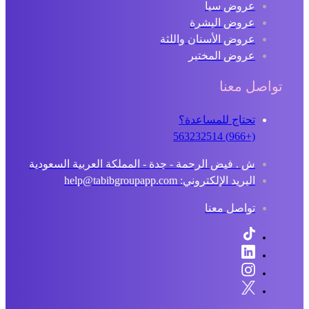
عروض سبا
عروض البشرة
عروض الأسنان واللثة
عروض المختبر
تواصل معنا
تحتاج للمساعدة؟
(+966) 563232514
ش . فيض الرحمة - جدة - المملكة العربية السعودية
البريد الإلكتروني: help@tabibgroupapp.com
تواصل معنا