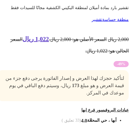
قشير بارد بمادة أميلان لمنطقة البكيني الكشفية مجانًا للسيدات فقط
نطقة حساسة
تقشير
1,022
ريال
2,00
ريال
السعر الأصلي هو: 2,000 ريال.
السعر
حالي هو: 1,022 ريال.
-49%
لتأكيد حجزك لهذا العرض و إصدار الفاتورة يرجى دفع جزء من
قيمة العرض و هو مبلغ
173
ريال، وسيتم دفع الباقي في يوم
موعدك في المركز.
يادات البروفيسور فرع ابها
أبها ، حي المحالة
4.8
(
33
تعليق )
ضف الى السلة