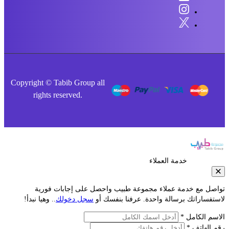
Copyright © Tabib Group all
rights reserved.
خدمة العملاء
صل مع خدمة عملاء مجموعة طبيب واحصل على إجابات فورية
فساراتك برسالة واحدة. عرفنا بنفسك أو
سجل دخولك
.. وهيا نبدأ!
م الكامل *
الهاتف *