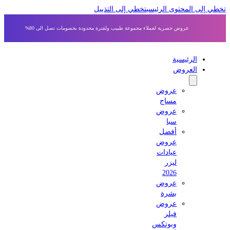
 إلى المحتوى الرئيسي
تخطي إلى التذييل
عروض حصرية لعملاء مجموعة طبيب ولفترة محدودة بخصومات تصل الى 80%
الرئيسية
العروض
عروض
مساج
عروض
سبا
أفضل
عروض
عيادات
ليزر
2026
عروض
بشرة
عروض
فيلر
وبوتكس