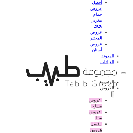
أفضل
عروض
حمام
مغربي
2026
عروض
المختبر
عروض
أسنان
المدونة
العيادات
الرئيسية
العروض
عروض
مساج
عروض
سبا
أفضل
عروض