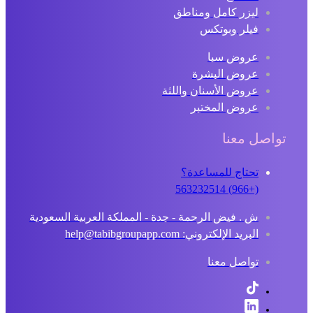
ليزر كامل ومناطق
فيلر وبوتكس
عروض سبا
عروض البشرة
عروض الأسنان واللثة
عروض المختبر
تواصل معنا
تحتاج للمساعدة؟
(+966) 563232514
ش . فيض الرحمة - جدة - المملكة العربية السعودية
البريد الإلكتروني: help@tabibgroupapp.com
تواصل معنا