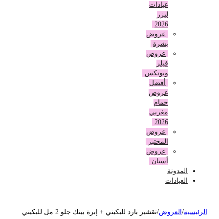
عيادات
ليزر
2026
عروض
بشرة
عروض
فيلر
وبوتكس
أفضل
عروض
حمام
مغربي
2026
عروض
المختبر
عروض
أسنان
المدونة
العيادات
لرئيسية
/
العروض
/
تقشير بارد للبكيني + إبرة بينك جلو 2 مل للبكيني