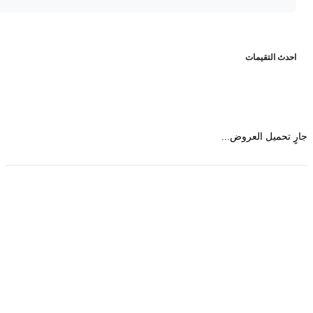
حدث التقيمات
 تحميل العروض...
حمل تطبیق مجموعة طبیب واستعرض أكثر من 9000
عرض من أكثر من 600 عیادة تجمیل