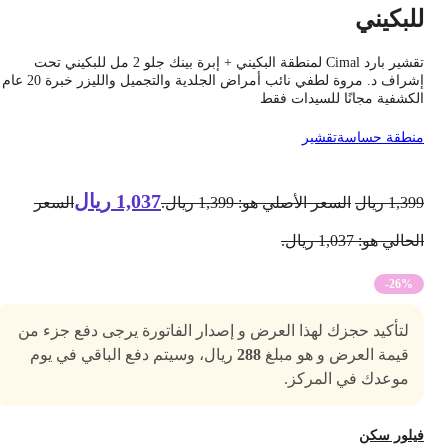
لبكيني
تقشير بارد Cimal لمنطقة البكيني + إبرة بينك جلو 2 مل للبكيني تحت
إشراف د. مروة لطفي نائب أمراض الجلدية والتجميل والليزر خبرة 20 عام
لكشفية مجانًا للسيدات فقط
نطقة حساسة
تقشير
1,037
ريال
1,39
ريال
السعر الأصلي هو: 1,399 ريال.
السعر
حالي هو: 1,037 ريال.
-26%
لتأكيد حجزك لهذا العرض و إصدار الفاتورة يرجى دفع جزء من
قيمة العرض و هو مبلغ
288
ريال، وسيتم دفع الباقي في يوم
موعدك في المركز.
يلور سكن