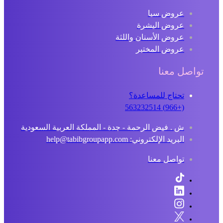
عروض سبا
عروض البشرة
عروض الأسنان واللثة
عروض المختبر
تواصل معنا
تحتاج للمساعدة؟
(+966) 563232514
ش . فيض الرحمة - جدة - المملكة العربية السعودية
البريد الإلكتروني: help@tabibgroupapp.com
تواصل معنا