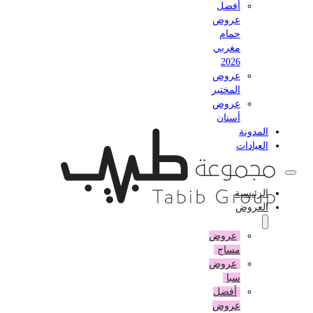
أفضل
عروض
حمام
مغربي
2026
عروض
المختبر
عروض
أسنان
المدونة
العيادات
الرئيسية
العروض
عروض
مساج
عروض
سبا
أفضل
عروض