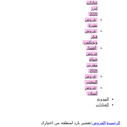
عيادات
ليزر
2026
عروض
بشرة
عروض
فيلر
وبوتكس
أفضل
عروض
حمام
مغربي
2026
عروض
المختبر
عروض
أسنان
المدونة
العيادات
لرئيسية
/
العروض
/
تقشير بارد لمنطقة من اختيارك