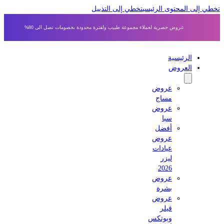
 إلى المحتوى الرئيسي
تخطي إلى التذييل
عروض حصرية لعملاء مجموعة طبيب ولفترة محدودة بخصومات تصل الى 80%
الرئيسية
العروض
عروض
مساج
عروض
سبا
أفضل
عروض
عيادات
ليزر
2026
عروض
بشرة
عروض
فيلر
وبوتكس