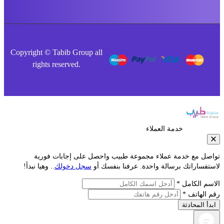
Copyright © Tabib Group all
rights reserved.
خدمة العملاء
صل مع خدمة عملاء مجموعة طبيب واحصل على إجابات فورية
فساراتك برسالة واحدة. عرفنا بنفسك أو
سجل دخولك
.. وهيا نبدأ!
م الكامل *
الهاتف *
أ المحادثة