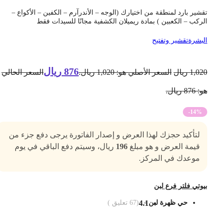
قشير بارد لمنطقة من اختيارك (الوجه – الأندرآرم – الكفين – الأكواع –
لركب – الكعبين ) بمادة ريميلان الكشفية مجانًا للسيدات فقط
لبشرة
تقشير وتفتيح
876
ريال
1,02
ريال
السعر الأصلي هو: 1,020 ريال.
السعر الحالي
 876 ريال.
-14%
لتأكيد حجزك لهذا العرض و إصدار الفاتورة يرجى دفع جزء من
قيمة العرض و هو مبلغ
196
ريال، وسيتم دفع الباقي في يوم
موعدك في المركز.
يوتي فلتر فرع لبن
حي ظهرة لبن
4.1
(
67
تعليق )