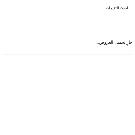
حدث التقيمات
 تحميل العروض...
حمل تطبیق مجموعة طبیب واستعرض أكثر من 9000
عرض من أكثر من 600 عیادة تجمیل