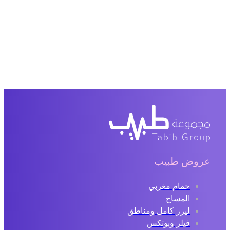
عروض طبيب
حمام مغربي
المساج
ليزر كامل ومناطق
فيلر وبوتكس