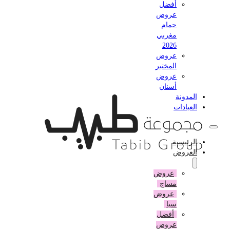
أفضل
عروض
حمام
مغربي
2026
عروض
المختبر
عروض
أسنان
المدونة
العيادات
الرئيسية
العروض
عروض
مساج
عروض
سبا
أفضل
عروض