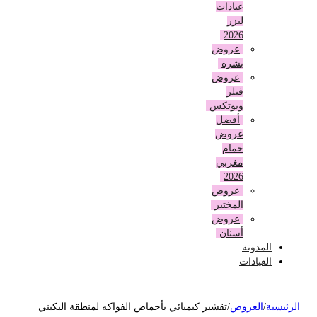
عيادات
ليزر
2026
عروض
بشرة
عروض
فيلر
وبوتكس
أفضل
عروض
حمام
مغربي
2026
عروض
المختبر
عروض
أسنان
المدونة
العيادات
لرئيسية
/
العروض
/
تقشير كيميائي بأحماض الفواكه لمنطقة البكيني