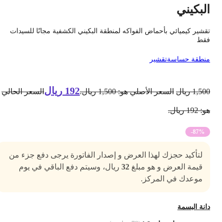
لبكيني
قشير كيميائي بأحماض الفواكه لمنطقة البكيني الكشفية مجانًا للسيدات
قط
نطقة حساسة
تقشير
192
ريال
1,50
ريال
السعر الأصلي هو: 1,500 ريال.
السعر الحالي
 192 ريال.
-87%
لتأكيد حجزك لهذا العرض و إصدار الفاتورة يرجى دفع جزء من
قيمة العرض و هو مبلغ
32
ريال، وسيتم دفع الباقي في يوم
موعدك في المركز.
انة البسمة