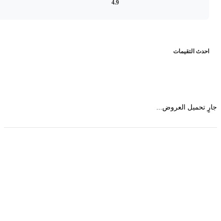
4.9
حدث التقيمات
 تحميل العروض...
حمل تطبیق مجموعة طبیب واستعرض أكثر من 9000
عرض من أكثر من 600 عیادة تجمیل