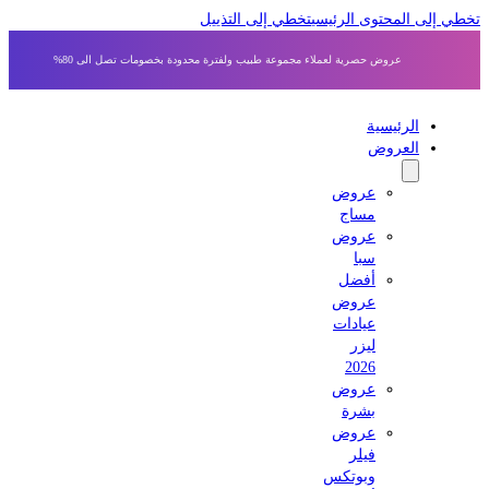
 إلى المحتوى الرئيسي
تخطي إلى التذييل
عروض حصرية لعملاء مجموعة طبيب ولفترة محدودة بخصومات تصل الى 80%
الرئيسية
العروض
عروض
مساج
عروض
سبا
أفضل
عروض
عيادات
ليزر
2026
عروض
بشرة
عروض
فيلر
وبوتكس