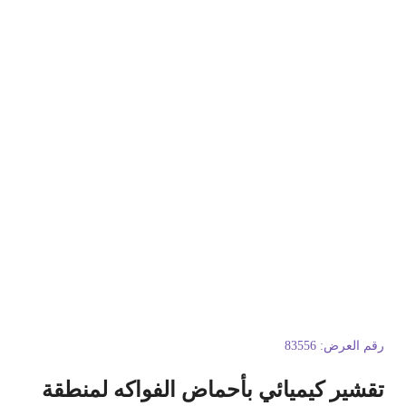
قم العرض:
83556
قشير كيميائي بأحماض الفواكه لمنطقة