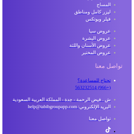
المساج
ليزر كامل ومناطق
فيلر وبوتكس
عروض سبا
عروض البشرة
عروض الأسنان واللثة
عروض المختبر
تواصل معنا
تحتاج للمساعدة؟
(+966) 563232514
ش . فيض الرحمة - جدة - المملكة العربية السعودية
البريد الإلكتروني: help@tabibgroupapp.com
تواصل معنا