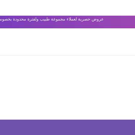
عروض حصرية لعملاء مجموعة طبيب ولفترة محدودة بخصومات 