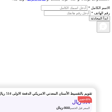
م الكامل *
الهاتف *
أ المحادثة
-43%
514
ريال
900
ريال
السعر قبل الخصم