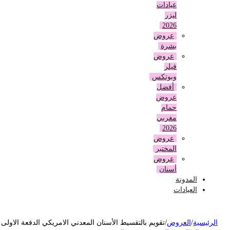
عيادات
ليزر
2026
عروض
بشرة
عروض
فيلر
وبوتكس
أفضل
عروض
حمام
مغربي
2026
عروض
المختبر
عروض
أسنان
المدونة
العيادات
لرئيسية
/
العروض
/
تقويم بالتقسيط الأسنان المعدني الامريكي الدفعة الاولى