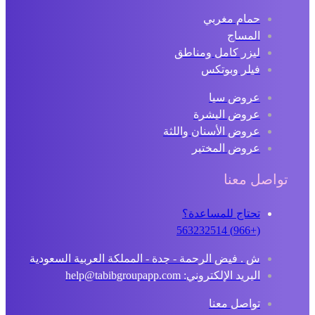
حمام مغربي
المساج
ليزر كامل ومناطق
فيلر وبوتكس
عروض سبا
عروض البشرة
عروض الأسنان واللثة
عروض المختبر
تواصل معنا
تحتاج للمساعدة؟
(+966) 563232514
ش . فيض الرحمة - جدة - المملكة العربية السعودية
البريد الإلكتروني: help@tabibgroupapp.com
تواصل معنا