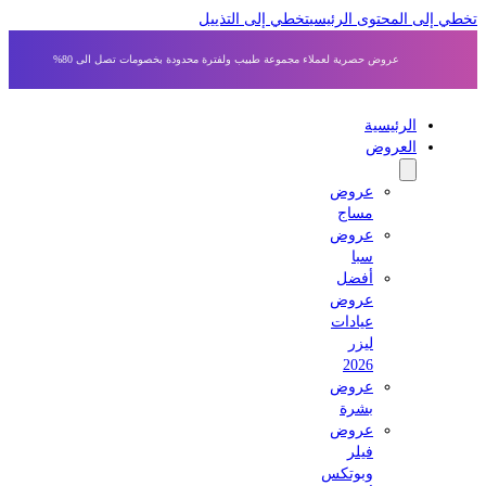
 إلى المحتوى الرئيسي
تخطي إلى التذييل
عروض حصرية لعملاء مجموعة طبيب ولفترة محدودة بخصومات تصل الى 80%
الرئيسية
العروض
عروض
مساج
عروض
سبا
أفضل
عروض
عيادات
ليزر
2026
عروض
بشرة
عروض
فيلر
وبوتكس