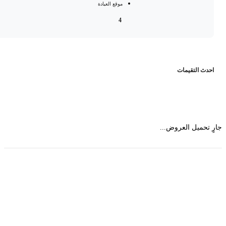
موقع العيادة
4
حدث التقيمات
 تحميل العروض...
حمل تطبیق مجموعة طبیب واستعرض أكثر من 9000
عرض من أكثر من 600 عیادة تجمیل