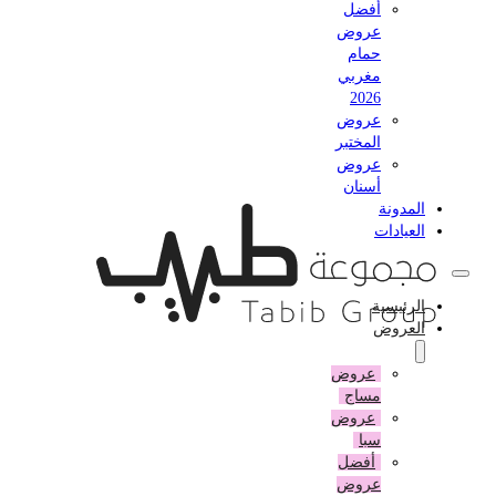
أفضل
عروض
حمام
مغربي
2026
عروض
المختبر
عروض
أسنان
المدونة
العيادات
الرئيسية
العروض
عروض
مساج
عروض
سبا
أفضل
عروض