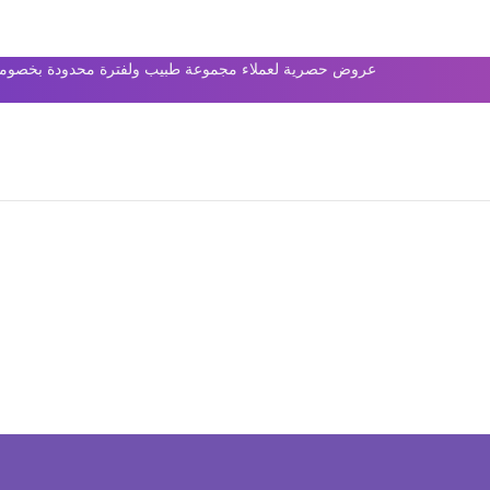
عروض حصرية لعملاء مجموعة طبيب ولفترة محدودة بخصومات 