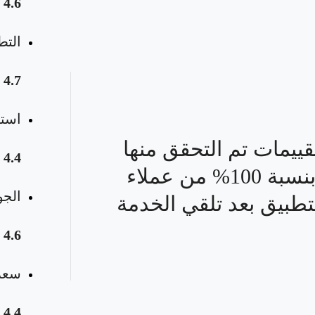
4.6
التط
4.7
استق
قييمات تم التحقق منها
4.4
بنسبة 100% من عملاء
الجو
تطبيق بعد تلقي الخدمة
4.6
سعر 
4.4