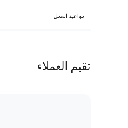
مواعيد العمل
يوميا من 2 م إلي 10 م
عدد الحجوزات
تقيم العملاء
68 حجز
سياسة الاستبدال و المرتجعات و تغير