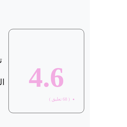
موقع العيادة
ت
4.6
ال
(
68
تعليق )