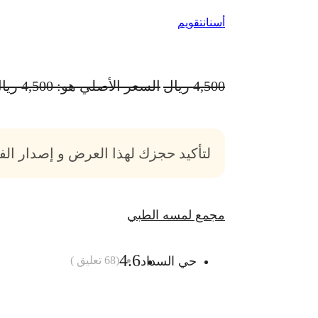
أسنان
تقويم
4,500
ريال
السعر الأصلي هو: 4,500 ريال.
لتأكيد حجزك لهذا العرض و إصدار ال
مجمع لمسه الطبي
4.6
حي السداد
(
68
تعليق )
أضف الى السلة