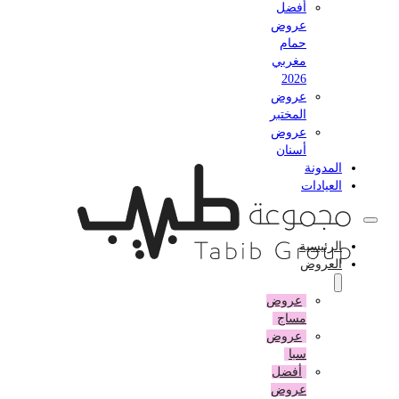
أفضل
عروض
حمام
مغربي
2026
عروض
المختبر
عروض
أسنان
المدونة
العيادات
الرئيسية
العروض
عروض
مساج
عروض
سبا
أفضل
عروض