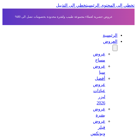
 إلى المحتوى الرئيسي
تخطي إلى التذييل
عروض حصرية لعملاء مجموعة طبيب ولفترة محدودة بخصومات تصل الى 80%
الرئيسية
العروض
عروض
مساج
عروض
سبا
أفضل
عروض
عيادات
ليزر
2026
عروض
بشرة
عروض
فيلر
وبوتكس