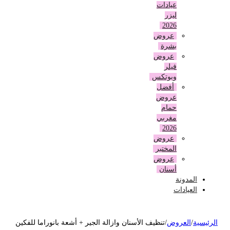
عيادات
ليزر
2026
عروض
بشرة
عروض
فيلر
وبوتكس
أفضل
عروض
حمام
مغربي
2026
عروض
المختبر
عروض
أسنان
المدونة
العيادات
لرئيسية
/
العروض
/
تنظيف الأسنان وازالة الجير + أشعة بانوراما للفكين