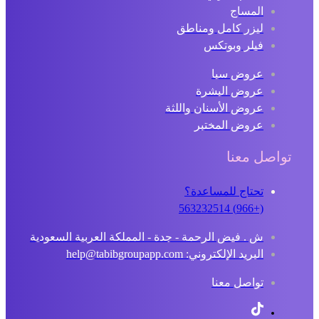
المساج
ليزر كامل ومناطق
فيلر وبوتكس
عروض سبا
عروض البشرة
عروض الأسنان واللثة
عروض المختبر
تواصل معنا
تحتاج للمساعدة؟
(+966) 563232514
ش . فيض الرحمة - جدة - المملكة العربية السعودية
البريد الإلكتروني: help@tabibgroupapp.com
تواصل معنا