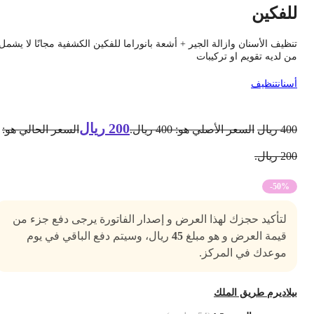
لفكين
نظيف الأسنان وازالة الجير + أشعة بانوراما للفكين الكشفية مجانًا لا يشمل
ن لديه تقويم او تركيبات
سنان
تنظيف
200
ريال
40
ريال
السعر الأصلي هو: 400 ريال.
السعر الحالي هو:
2 ريال.
-50%
لتأكيد حجزك لهذا العرض و إصدار الفاتورة يرجى دفع جزء من
قيمة العرض و هو مبلغ
45
ريال، وسيتم دفع الباقي في يوم
موعدك في المركز.
يلاديرم طريق الملك