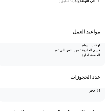
حي النهضة
4.2
(
54
تعليق )
ضف الى السلة
مواعيد العمل
اوقات الدوام
قسم الجلدية : من 10ص الى 7م
الجمعة اجازة
عدد الحجوزات
54 حجز