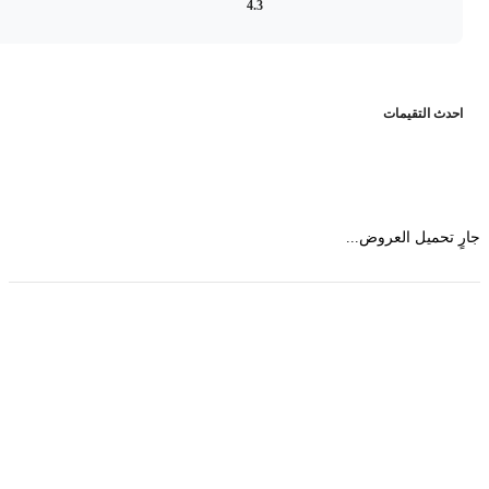
4.3
حدث التقيمات
 تحميل العروض...
حمل تطبیق مجموعة طبیب واستعرض أكثر من 9000
عرض من أكثر من 600 عیادة تجمیل