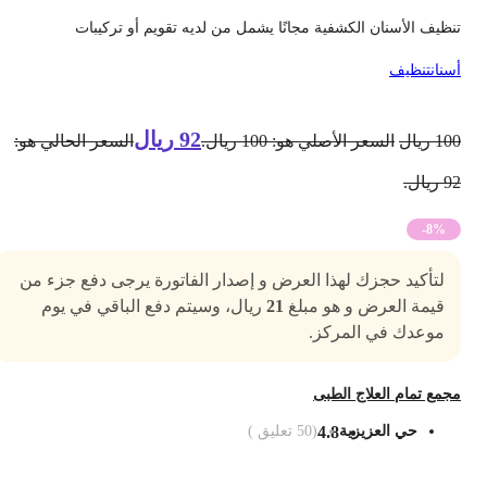
نظيف الأسنان الكشفية مجانًا يشمل من لديه تقويم أو تركيبات
سنان
تنظيف
92
ريال
10
ريال
السعر الأصلي هو: 100 ريال.
السعر الحالي هو:
 ريال.
-8%
لتأكيد حجزك لهذا العرض و إصدار الفاتورة يرجى دفع جزء من
قيمة العرض و هو مبلغ
21
ريال، وسيتم دفع الباقي في يوم
موعدك في المركز.
جمع تمام العلاج الطبى
حي العزيزية
4.8
(
50
تعليق )
ضف الى السلة