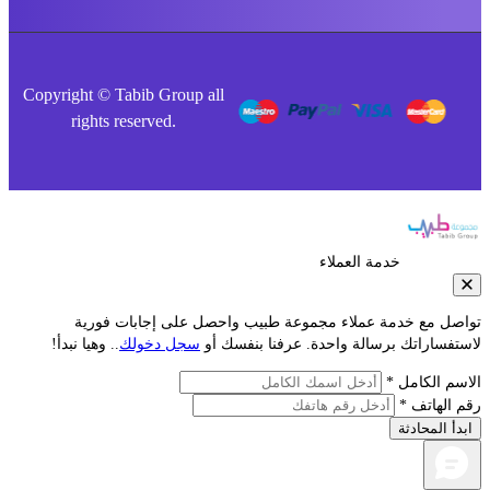
Copyright © Tabib Group all
rights reserved.
خدمة العملاء
صل مع خدمة عملاء مجموعة طبيب واحصل على إجابات فورية
فساراتك برسالة واحدة. عرفنا بنفسك أو
سجل دخولك
.. وهيا نبدأ!
م الكامل *
الهاتف *
أ المحادثة