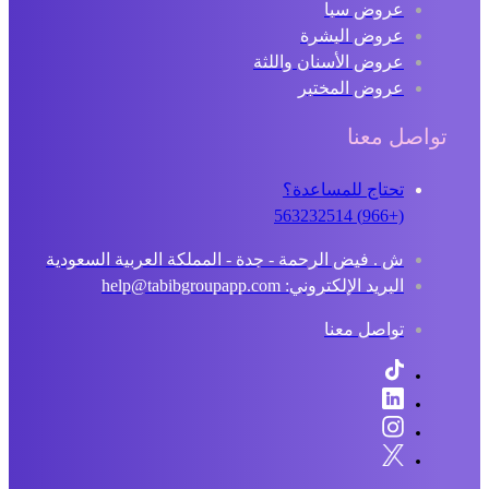
عروض سبا
عروض البشرة
عروض الأسنان واللثة
عروض المختبر
تواصل معنا
تحتاج للمساعدة؟
(+966) 563232514
ش . فيض الرحمة - جدة - المملكة العربية السعودية
البريد الإلكتروني: help@tabibgroupapp.com
تواصل معنا