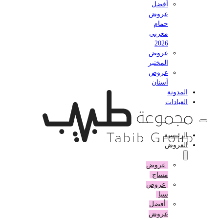
أفضل
عروض
حمام
مغربي
2026
عروض
المختبر
عروض
أسنان
المدونة
العيادات
الرئيسية
العروض
عروض
مساج
عروض
سبا
أفضل
عروض