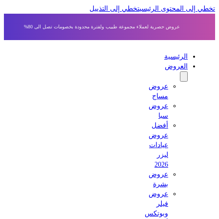
 إلى المحتوى الرئيسي
تخطي إلى التذييل
عروض حصرية لعملاء مجموعة طبيب ولفترة محدودة بخصومات تصل الى 80%
الرئيسية
العروض
عروض
مساج
عروض
سبا
أفضل
عروض
عيادات
ليزر
2026
عروض
بشرة
عروض
فيلر
وبوتكس