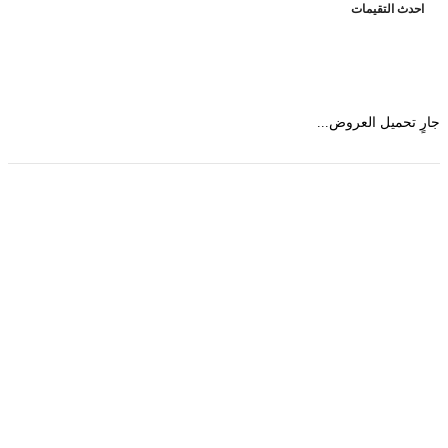
حدث التقيمات
 تحميل العروض...
حمل تطبیق مجموعة طبیب واستعرض أكثر من 9000
عرض من أكثر من 600 عیادة تجمیل