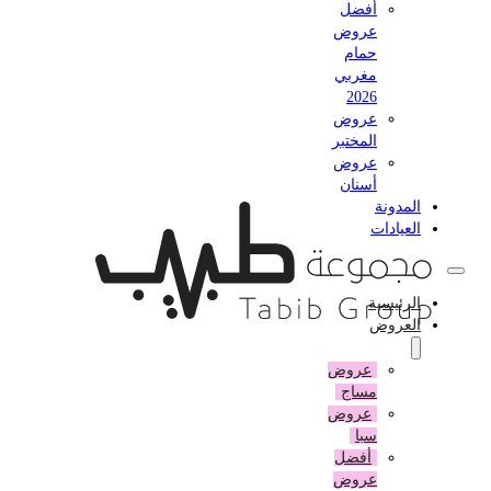
أفضل
عروض
حمام
مغربي
2026
عروض
المختبر
عروض
أسنان
المدونة
العيادات
الرئيسية
العروض
عروض
مساج
عروض
سبا
أفضل
عروض