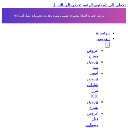
 إلى المحتوى الرئيسي
تخطي إلى التذييل
عروض حصرية لعملاء مجموعة طبيب ولفترة محدودة بخصومات تصل الى 80%
الرئيسية
العروض
عروض
مساج
عروض
سبا
أفضل
عروض
عيادات
ليزر
2026
عروض
بشرة
عروض
فيلر
وبوتكس