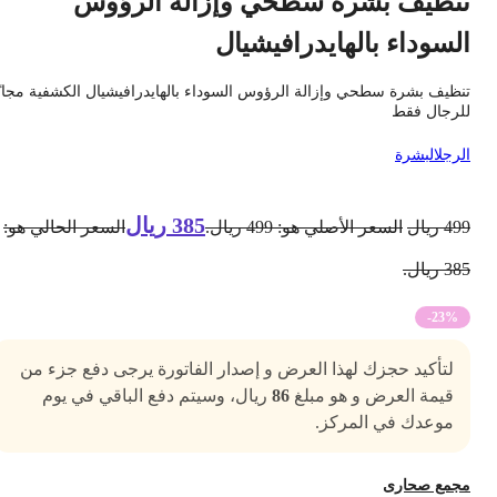
نظيف بشرة سطحي وإزالة الرؤوس
لسوداء بالهايدرافيشيال
نظيف بشرة سطحي وإزالة الرؤوس السوداء بالهايدرافيشيال الكشفية مجانًا
لرجال فقط
لرجل
البشرة
385
ريال
49
ريال
السعر الأصلي هو: 499 ريال.
السعر الحالي هو:
3 ريال.
-23%
لتأكيد حجزك لهذا العرض و إصدار الفاتورة يرجى دفع جزء من
قيمة العرض و هو مبلغ
86
ريال، وسيتم دفع الباقي في يوم
موعدك في المركز.
جمع صحارى