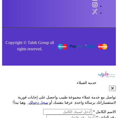
Copyright © Tabib Group all
rights reserved.
خدمة العملاء
صل مع خدمة عملاء مجموعة طبيب واحصل على إجابات فورية
فساراتك برسالة واحدة. عرفنا بنفسك أو
سجل دخولك
.. وهيا نبدأ!
م الكامل *
الهاتف *