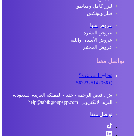
ليزر كامل ومناطق
فيلر وبوتكس
عروض سبا
عروض البشرة
عروض الأسنان واللثة
عروض المختبر
تواصل معنا
تحتاج للمساعدة؟
(+966) 563232514
ش . فيض الرحمة - جدة - المملكة العربية السعودية
البريد الإلكتروني: help@tabibgroupapp.com
تواصل معنا