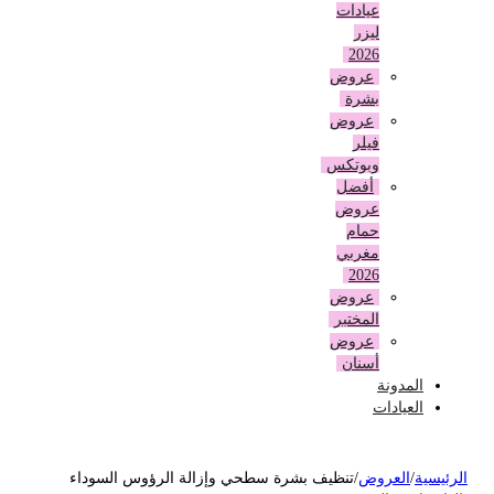
عيادات
ليزر
2026
عروض
بشرة
عروض
فيلر
وبوتكس
أفضل
عروض
حمام
مغربي
2026
عروض
المختبر
عروض
أسنان
المدونة
العيادات
لرئيسية
/
العروض
/
تنظيف بشرة سطحي وإزالة الرؤوس السوداء