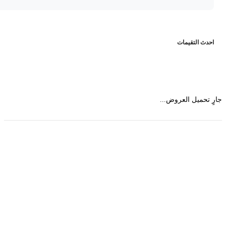
حدث التقيمات
 تحميل العروض...
حمل تطبیق مجموعة طبیب واستعرض أكثر من 9000
عرض من أكثر من 600 عیادة تجمیل