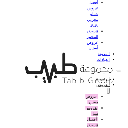
أفضل
عروض
حمام
مغربي
2026
عروض
المختبر
عروض
أسنان
المدونة
العيادات
الرئيسية
العروض
عروض
مساج
عروض
سبا
أفضل
عروض