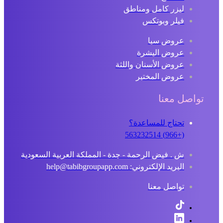
ليزر كامل ومناطق
فيلر وبوتكس
عروض سبا
عروض البشرة
عروض الأسنان واللثة
عروض المختبر
تواصل معنا
تحتاج للمساعدة؟
(+966) 563232514
ش . فيض الرحمة - جدة - المملكة العربية السعودية
البريد الإلكتروني: help@tabibgroupapp.com
تواصل معنا