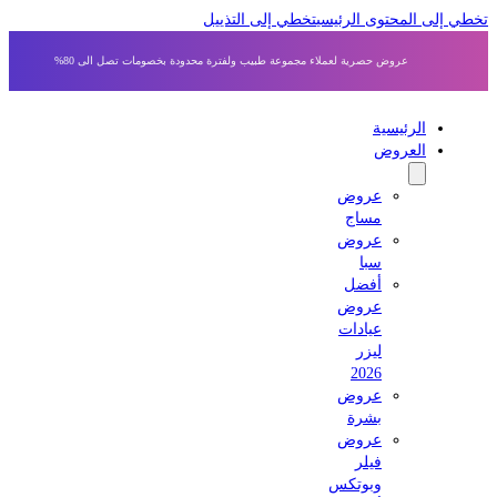
 إلى المحتوى الرئيسي
تخطي إلى التذييل
عروض حصرية لعملاء مجموعة طبيب ولفترة محدودة بخصومات تصل الى 80%
الرئيسية
العروض
عروض
مساج
عروض
سبا
أفضل
عروض
عيادات
ليزر
2026
عروض
بشرة
عروض
فيلر
وبوتكس