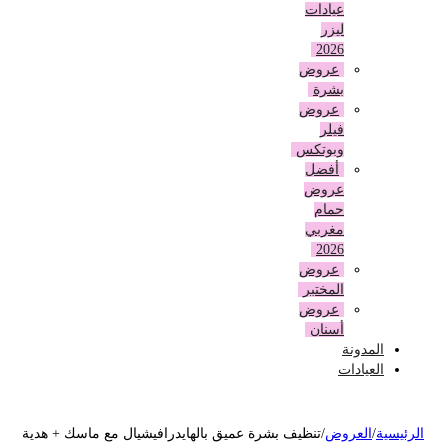
عيادات
ليزر
2026
عروض
بشرة
عروض
فيلر
وبوتكس
أفضل
عروض
حمام
مغربي
2026
عروض
المختبر
عروض
أسنان
المدونة
العيادات
لرئيسية
/
العروض
/
تنظيف بشرة عميق بالهايدرافيشيال مع ماسك + هدية