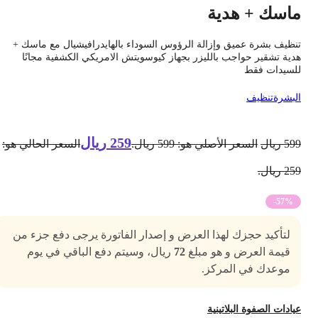
اسك + هدية
نظيف بشرة عميق وإزالة الرؤوس السوداء بالهايدرافيشيال مع ماسك +
دية تشقير حواجب بالليزر بجهاز كيوسويتش الامريكي الكشفية مجانًا
لسيدات فقط
لبشرة
تنظيف
259
ريال
59
ريال
السعر الأصلي هو: 599 ريال.
السعر الحالي هو:
2 ريال.
-57%
لتأكيد حجزك لهذا العرض و إصدار الفاتورة يرجى دفع جزء من
قيمة العرض و هو مبلغ
72
ريال، وسيتم دفع الباقي في يوم
موعدك في المركز.
يادات الصفوة البلاتينية