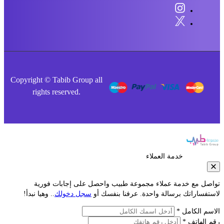
Copyright © Tabib Group all
rights reserved.
خدمة العملاء
صل مع خدمة عملاء مجموعة طبيب واحصل على إجابات فورية
فساراتك برسالة واحدة. عرفنا بنفسك أو
سجل دخولك
.. وهيا نبدأ!
م الكامل *
الهاتف *