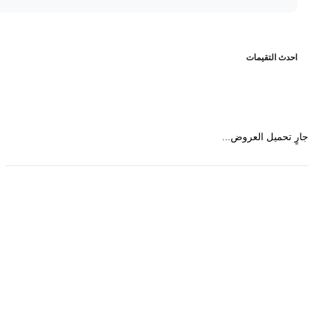
حدث التقيمات
 تحميل العروض...
حمل تطبیق مجموعة طبیب واستعرض أكثر من 9000
عرض من أكثر من 600 عیادة تجمیل