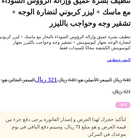
نظيف بشرة عميق وإزالة الرؤوس السوداء
ع ماسك + ليزر كربوني لنضارة الوجه +
شقير وجه وحواجب بالليزر
نظيف بشرة عميق وإزالة الرؤوس السوداء بالبخار مع ماسك + ليزر كربوني
نضارة الوجه بجهاز كيوسويتش + تشقير وجه وحواجب بالليزر بجهاز
يوسويتش الكشفية مجانًا للسيدات فقط
لبشرة
تنظيف
321
ريال
64
ريال
السعر الأصلي هو: 640 ريال.
السعر الحالي هو:
3 ريال.
-50%
لتأكيد حجزك لهذا العرض و إصدار الفاتورة يرجى دفع جزء من
قيمة العرض و هو مبلغ
71
ريال، وسيتم دفع الباقي في يوم
موعدك في المركز.