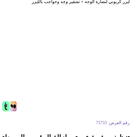
يزر كربوني لنضارة الوجه + تشقير وجه وحواجب بالليزر
قم العرض:
75733