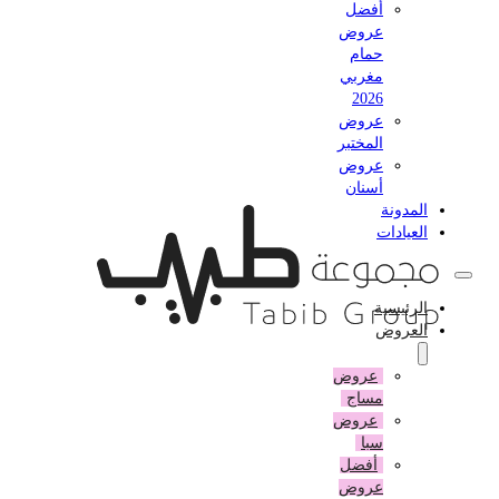
أفضل
عروض
حمام
مغربي
2026
عروض
المختبر
عروض
أسنان
المدونة
العيادات
الرئيسية
العروض
عروض
مساج
عروض
سبا
أفضل
عروض