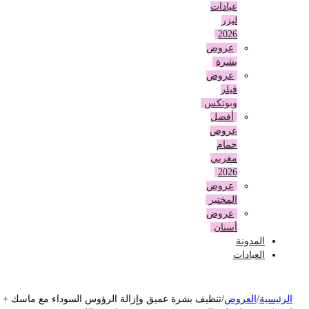
عيادات
ليزر
2026
عروض
بشرة
عروض
فيلر
وبوتكس
أفضل
عروض
حمام
مغربي
2026
عروض
المختبر
عروض
أسنان
المدونة
العيادات
لرئيسية
/
العروض
/
تنظيف بشرة عميق وإزالة الرؤوس السوداء مع ماسك +