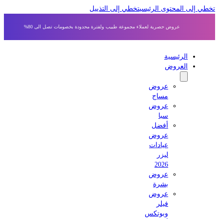
 إلى المحتوى الرئيسي
تخطي إلى التذييل
عروض حصرية لعملاء مجموعة طبيب ولفترة محدودة بخصومات تصل الى 80%
الرئيسية
العروض
عروض
مساج
عروض
سبا
أفضل
عروض
عيادات
ليزر
2026
عروض
بشرة
عروض
فيلر
وبوتكس