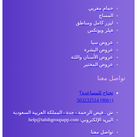
حمام مغربي
المساج
ليزر كامل ومناطق
فيلر وبوتكس
عروض سبا
عروض البشرة
عروض الأسنان واللثة
عروض المختبر
تواصل معنا
تحتاج للمساعدة؟
(+966) 563232514
ش . فيض الرحمة - جدة - المملكة العربية السعودية
البريد الإلكتروني: help@tabibgroupapp.com
تواصل معنا