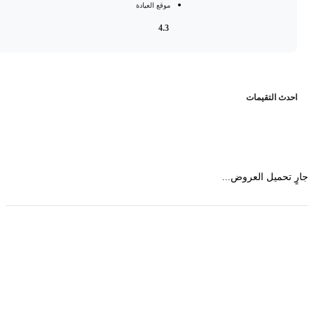
موقع العيادة
4.3
حدث التقيمات
 تحميل العروض...
حمل تطبیق مجموعة طبیب واستعرض أكثر من 9000
عرض من أكثر من 600 عیادة تجمیل