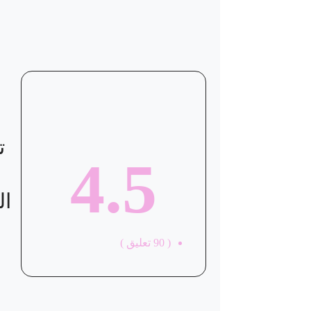
ت
4.5
ال
(
90
تعليق )