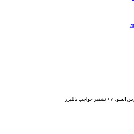
س السوداء + تشقير حواجب بالليزر