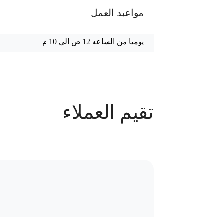
مواعيد العمل
يوميا من الساعه 12 ص الى 10 م
عدد الحجوزات
تقيم العملاء
90 حجز
سياسة الاستبدال و المرتجعات و تغير
موقع العيادة