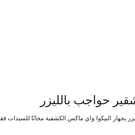
قير حواجب بالليزر
يزر بجهاز البيكوا واي ماكس الكشفية مجانًا للسيدات ف