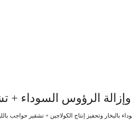
زالة الرؤوس السوداء + تش
 بالبخار وتحفيز إنتاج الكولاجين + تشقير حواجب بالل