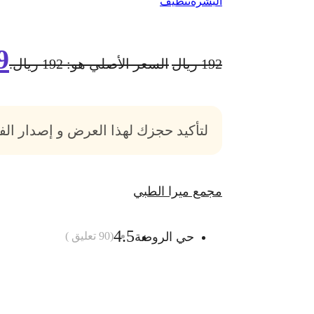
البشرة
تنظيف
9
192
ريال
السعر الأصلي هو: 192 ريال.
لتأكيد حجزك لهذا العرض و إصدار ال
مجمع ميرا الطبي
4.5
حي الروضة
(
90
تعليق )
أضف الى السلة