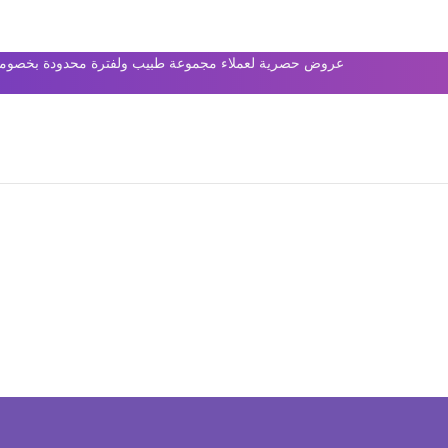
عروض حصرية لعملاء مجموعة طبيب ولفترة محدودة بخصومات 