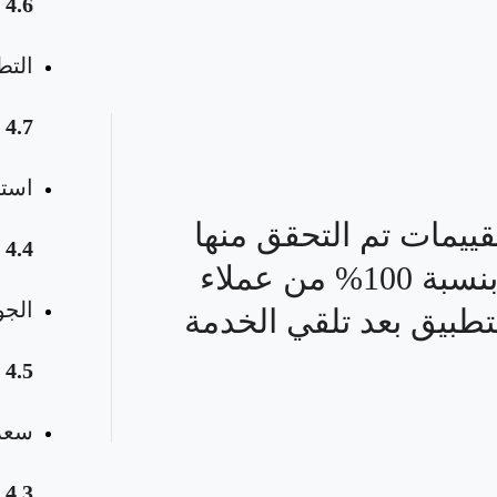
4.6
التط
4.7
استق
قييمات تم التحقق منها
4.4
بنسبة 100% من عملاء
الجو
تطبيق بعد تلقي الخدمة
4.5
سعر 
4.3