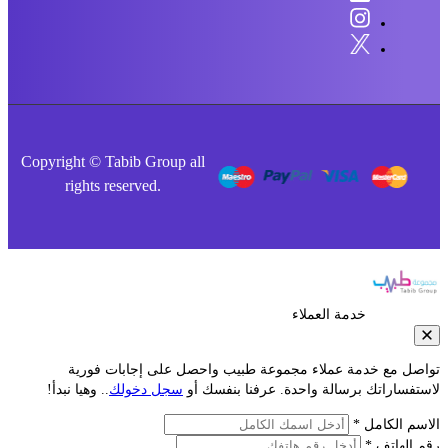
Copyright © Tabib Group all
rights reserved.
خدمة العملاء
صل مع خدمة عملاء مجموعة طبيب واحصل على إجابات فورية
فساراتك برسالة واحدة. عرفنا بنفسك أو
سجل دخولك
.. وهيا نبدأ!
م الكامل *
الهاتف *