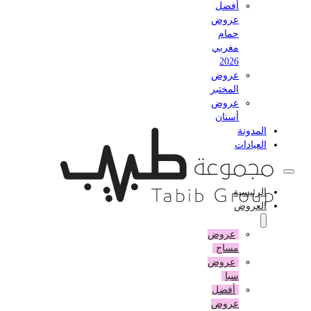
أفضل
عروض
حمام
مغربي
2026
عروض
المختبر
عروض
أسنان
المدونة
العيادات
الرئيسية
العروض
عروض
مساج
عروض
سبا
أفضل
عروض