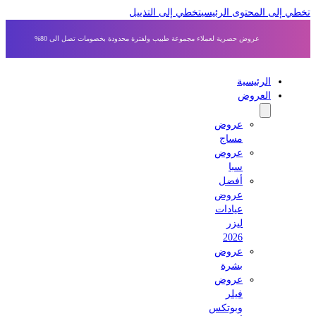
 إلى المحتوى الرئيسي
تخطي إلى التذييل
عروض حصرية لعملاء مجموعة طبيب ولفترة محدودة بخصومات تصل الى 80%
الرئيسية
العروض
عروض
مساج
عروض
سبا
أفضل
عروض
عيادات
ليزر
2026
عروض
بشرة
عروض
فيلر
وبوتكس