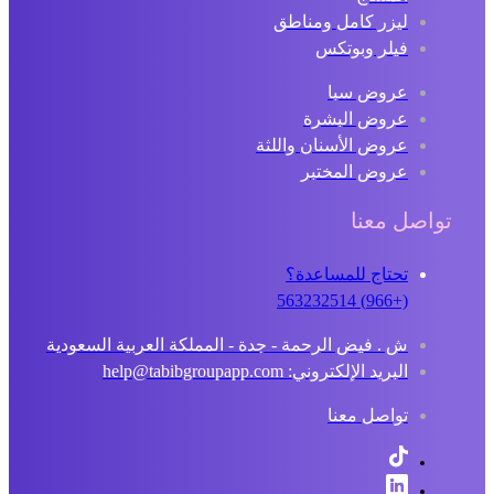
ليزر كامل ومناطق
فيلر وبوتكس
عروض سبا
عروض البشرة
عروض الأسنان واللثة
عروض المختبر
تواصل معنا
تحتاج للمساعدة؟
(+966) 563232514
ش . فيض الرحمة - جدة - المملكة العربية السعودية
البريد الإلكتروني: help@tabibgroupapp.com
تواصل معنا