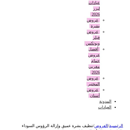
عيادات
ليزر
2026
عروض
بشرة
عروض
فيلر
وبوتكس
أفضل
عروض
حمام
مغربي
2026
عروض
المختبر
عروض
أسنان
المدونة
العيادات
لرئيسية
/
العروض
/
تنظيف بشرة عميق وإزالة الرؤوس السوداء