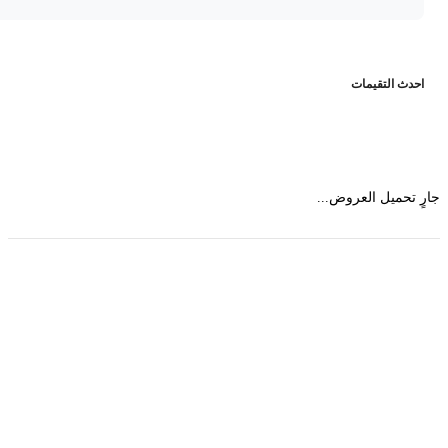
حدث التقيمات
 تحميل العروض...
حمل تطبیق مجموعة طبیب واستعرض أكثر من 9000
عرض من أكثر من 600 عیادة تجمیل