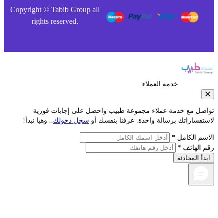
Copyright © Tabib Group all
rights reserved.
خدمة العملاء
صل مع خدمة عملاء مجموعة طبيب واحصل على إجابات فورية
فساراتك برسالة واحدة. عرفنا بنفسك أو
سجل دخولك
.. وهيا نبدأ!
م الكامل *
الهاتف *
أ المحادثة