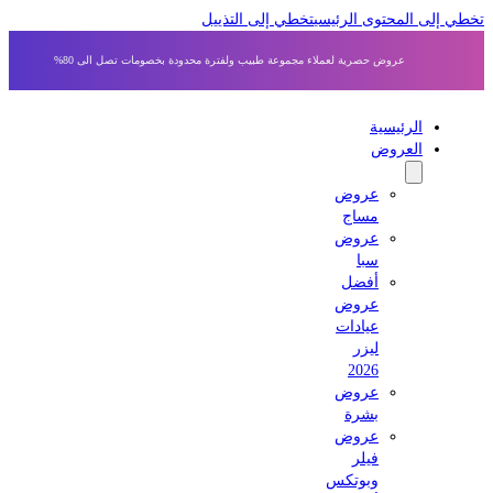
 إلى المحتوى الرئيسي
تخطي إلى التذييل
عروض حصرية لعملاء مجموعة طبيب ولفترة محدودة بخصومات تصل الى 80%
الرئيسية
العروض
عروض
مساج
عروض
سبا
أفضل
عروض
عيادات
ليزر
2026
عروض
بشرة
عروض
فيلر
وبوتكس