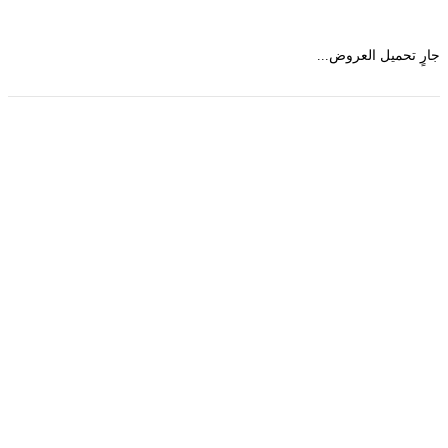
 تحميل العروض...
حمل تطبیق مجموعة طبیب واستعرض أكثر من 9000
عرض من أكثر من 600 عیادة تجمیل