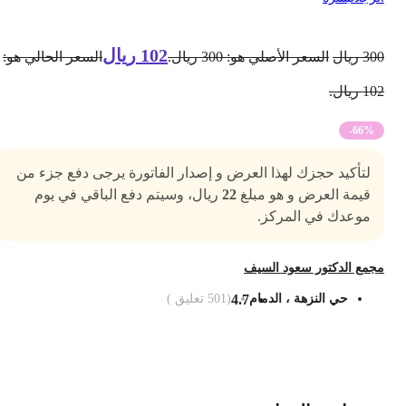
102
ريال
30
ريال
السعر الأصلي هو: 300 ريال.
السعر الحالي هو:
1 ريال.
-66%
لتأكيد حجزك لهذا العرض و إصدار الفاتورة يرجى دفع جزء من
قيمة العرض و هو مبلغ
22
ريال، وسيتم دفع الباقي في يوم
موعدك في المركز.
جمع الدكتور سعود السيف
حي النزهة ، الدمام
4.7
(
501
تعليق )
ضف الى السلة