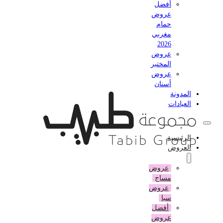
أفضل
عروض
حمام
مغربي
2026
عروض
المختبر
عروض
أسنان
المدونة
العيادات
الرئيسية
العروض
عروض
مساج
عروض
سبا
أفضل
عروض