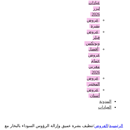
عيادات
ليزر
2026
عروض
بشرة
عروض
فيلر
وبوتكس
أفضل
عروض
حمام
مغربي
2026
عروض
المختبر
عروض
أسنان
المدونة
العيادات
لرئيسية
/
العروض
/
تنظيف بشرة عميق وإزالة الرؤوس السوداء بالبخار مع