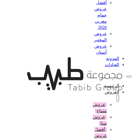
أفضل
عروض
حمام
مغربي
2026
عروض
المختبر
عروض
أسنان
المدونة
العيادات
الرئيسية
العروض
عروض
مساج
عروض
سبا
أفضل
عروض