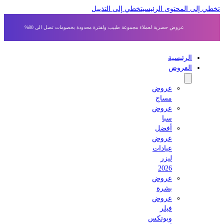
 إلى المحتوى الرئيسي
تخطي إلى التذييل
عروض حصرية لعملاء مجموعة طبيب ولفترة محدودة بخصومات تصل الى 80%
الرئيسية
العروض
عروض
مساج
عروض
سبا
أفضل
عروض
عيادات
ليزر
2026
عروض
بشرة
عروض
فيلر
وبوتكس