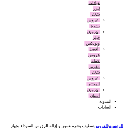
عيادات
ليزر
2026
عروض
بشرة
عروض
فيلر
وبوتكس
أفضل
عروض
حمام
مغربي
2026
عروض
المختبر
عروض
أسنان
المدونة
العيادات
لرئيسية
/
العروض
/
تنظيف بشرة عميق و إزالة الرؤوس السوداء بجهاز