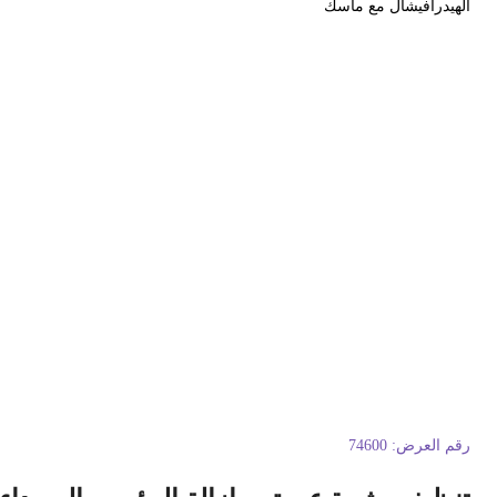
لهيدرافيشال مع ماسك
قم العرض:
74600