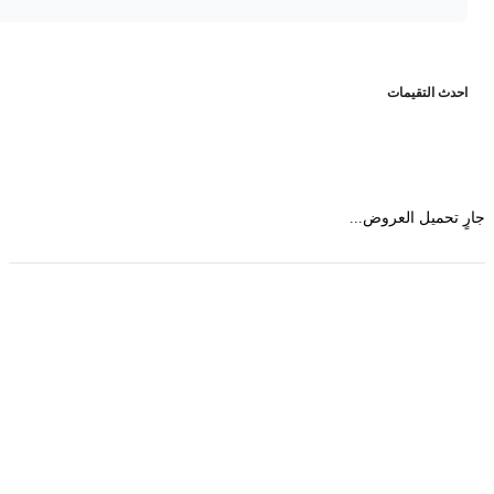
حدث التقيمات
 تحميل العروض...
حمل تطبیق مجموعة طبیب واستعرض أكثر من 9000
عرض من أكثر من 600 عیادة تجمیل