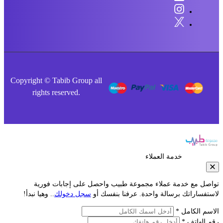
Copyright © Tabib Group all
rights reserved.
خدمة العملاء
صل مع خدمة عملاء مجموعة طبيب واحصل على إجابات فورية
فساراتك برسالة واحدة. عرفنا بنفسك أو
سجل دخولك
.. وهيا نبدأ!
م الكامل *
الهاتف *