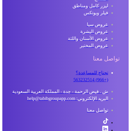
ليزر كامل ومناطق
فيلر وبوتكس
عروض سبا
عروض البشرة
عروض الأسنان واللثة
عروض المختبر
تواصل معنا
تحتاج للمساعدة؟
(+966) 563232514
ش . فيض الرحمة - جدة - المملكة العربية السعودية
البريد الإلكتروني: help@tabibgroupapp.com
تواصل معنا