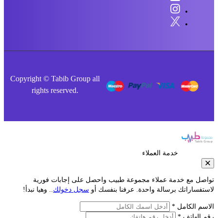
Copyright © Tabib Group all
rights reserved.
خدمة العملاء
صل مع خدمة عملاء مجموعة طبيب واحصل على إجابات فورية
فساراتك برسالة واحدة. عرفنا بنفسك أو
سجل دخولك
.. وهيا نبدأ!
م الكامل *
الهاتف *