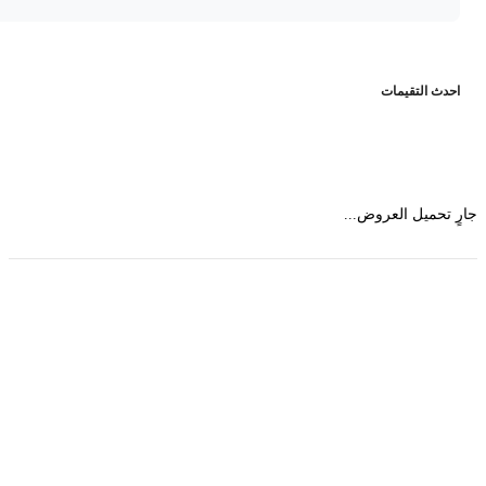
حدث التقيمات
 تحميل العروض...
حمل تطبیق مجموعة طبیب واستعرض أكثر من 9000
عرض من أكثر من 600 عیادة تجمیل