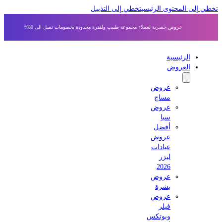
 إلى المحتوى الرئيسي
تخطي إلى التذييل
عروض حصرية لعملاء مجموعة طبيب ولفترة محدودة بخصومات تصل الى 80%
الرئيسية
العروض
عروض
مساج
عروض
سبا
أفضل
عروض
عيادات
ليزر
2026
عروض
بشرة
عروض
فيلر
وبوتكس