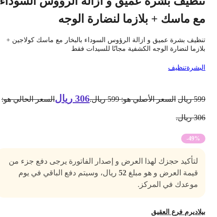
نظيف بشرة عميق و ازالة الرؤوس السوداء
ع ماسك + بلازما لنضارة الوجه
نظيف بشرة عميق و ازالة الرؤوس السوداء بالبخار مع ماسك كولاجين +
لازما لنضارة الوجه الكشفية مجانًا للسيدات فقط
لبشرة
تنظيف
306
ريال
59
ريال
السعر الأصلي هو: 599 ريال.
السعر الحالي هو:
3 ريال.
-49%
لتأكيد حجزك لهذا العرض و إصدار الفاتورة يرجى دفع جزء من
قيمة العرض و هو مبلغ
52
ريال، وسيتم دفع الباقي في يوم
موعدك في المركز.
يلاديرم فرع العقيق