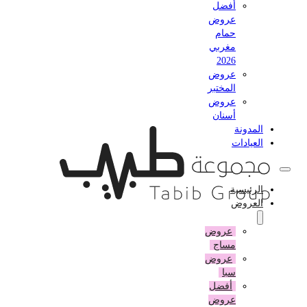
أفضل
عروض
حمام
مغربي
2026
عروض
المختبر
عروض
أسنان
المدونة
العيادات
الرئيسية
العروض
عروض
مساج
عروض
سبا
أفضل
عروض