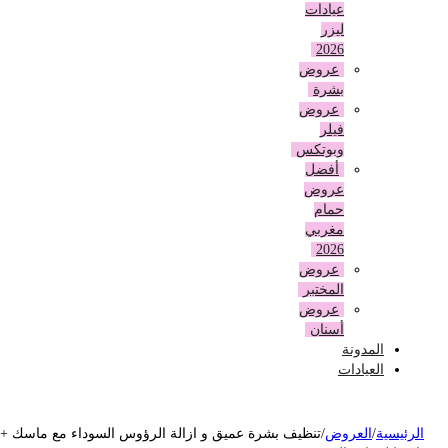
عيادات
ليزر
2026
عروض
بشرة
عروض
فيلر
وبوتكس
أفضل
عروض
حمام
مغربي
2026
عروض
المختبر
عروض
أسنان
المدونة
العيادات
لرئيسية
/
العروض
/
تنظيف بشرة عميق و ازالة الرؤوس السوداء مع ماسك +