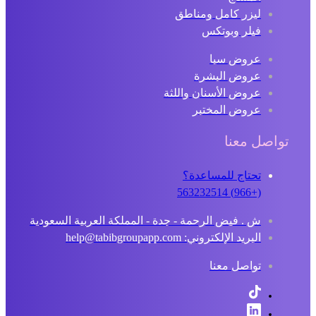
ليزر كامل ومناطق
فيلر وبوتكس
عروض سبا
عروض البشرة
عروض الأسنان واللثة
عروض المختبر
تواصل معنا
تحتاج للمساعدة؟
(+966) 563232514
ش . فيض الرحمة - جدة - المملكة العربية السعودية
البريد الإلكتروني: help@tabibgroupapp.com
تواصل معنا