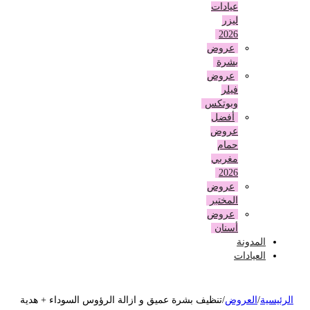
عيادات
ليزر
2026
عروض
بشرة
عروض
فيلر
وبوتكس
أفضل
عروض
حمام
مغربي
2026
عروض
المختبر
عروض
أسنان
المدونة
العيادات
لرئيسية
/
العروض
/
تنظيف بشرة عميق و ازالة الرؤوس السوداء + هدية