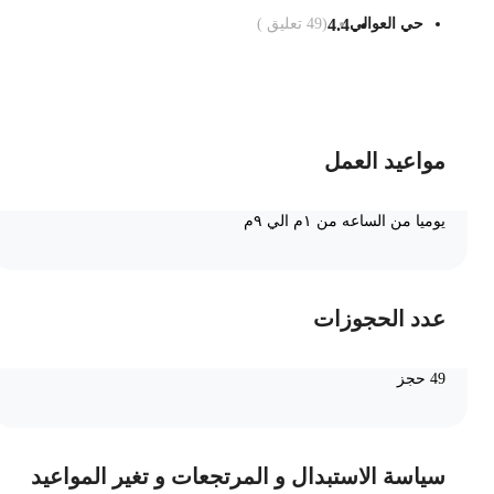
حي العوالي
4.4
(
49
تعليق )
ضف الى السلة
مواعيد العمل
يوميا من الساعه من ١م الي ٩م
عدد الحجوزات
49 حجز
سياسة الاستبدال و المرتجعات و تغير المواعيد