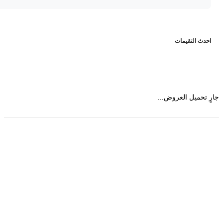
حدث التقيمات
 تحميل العروض...
حمل تطبیق مجموعة طبیب واستعرض أكثر من 9000
عرض من أكثر من 600 عیادة تجمیل