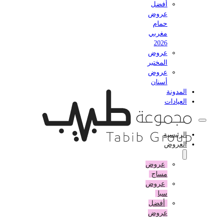
أفضل
عروض
حمام
مغربي
2026
عروض
المختبر
عروض
أسنان
المدونة
العيادات
الرئيسية
العروض
عروض
مساج
عروض
سبا
أفضل
عروض