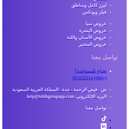
ليزر كامل ومناطق
فيلر وبوتكس
عروض سبا
عروض البشرة
عروض الأسنان واللثة
عروض المختبر
تواصل معنا
تحتاج للمساعدة؟
(+966) 563232514
ش . فيض الرحمة - جدة - المملكة العربية السعودية
البريد الإلكتروني: help@tabibgroupapp.com
تواصل معنا