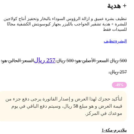
 هدية
نظيف بشرة عميق و ازالة الرؤوس السوداء بالبخار وتحفيز أنتاج كولاجين
لبشرة + هدية تشقير الحواجب بالليزر بجهاز كيوسويتش الكشفية مجانًا
لسيدات فقط
لبشرة
تنظيف
257
ريال
50
ريال
السعر الأصلي هو: 500 ريال.
السعر الحالي هو:
2 ريال.
-49%
لتأكيد حجزك لهذا العرض و إصدار الفاتورة يرجى دفع جزء من
قيمة العرض و هو مبلغ
58
ريال، وسيتم دفع الباقي في يوم
موعدك في المركز.
يلاديرم-مكة-1