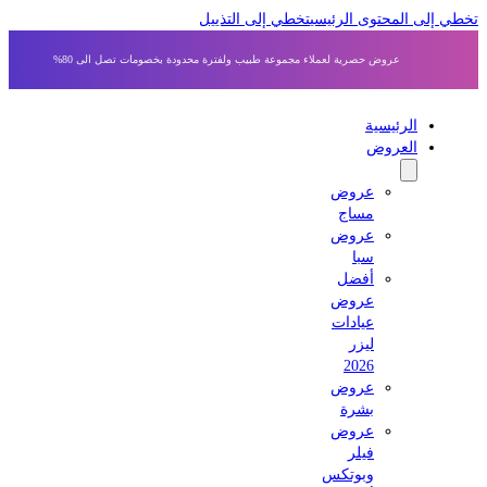
 إلى المحتوى الرئيسي
تخطي إلى التذييل
عروض حصرية لعملاء مجموعة طبيب ولفترة محدودة بخصومات تصل الى 80%
الرئيسية
العروض
عروض
مساج
عروض
سبا
أفضل
عروض
عيادات
ليزر
2026
عروض
بشرة
عروض
فيلر
وبوتكس