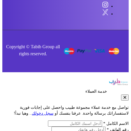
Copyright © Tabib Group all
rights reserved.
خدمة العملاء
صل مع خدمة عملاء مجموعة طبيب واحصل على إجابات فورية
فساراتك برسالة واحدة. عرفنا بنفسك أو
سجل دخولك
.. وهيا نبدأ!
م الكامل *
الهاتف *