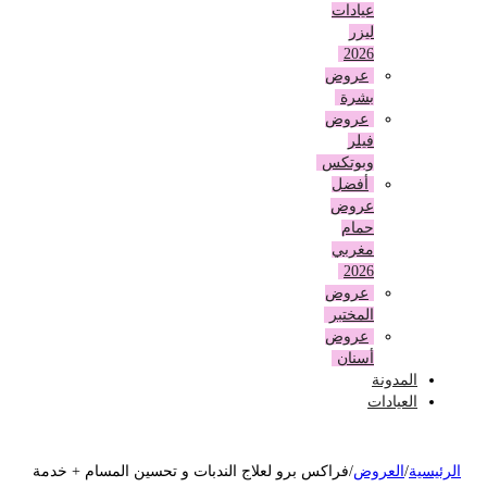
عيادات
ليزر
2026
عروض
بشرة
عروض
فيلر
وبوتكس
أفضل
عروض
حمام
مغربي
2026
عروض
المختبر
عروض
أسنان
المدونة
العيادات
لرئيسية
/
العروض
/
فراكس برو لعلاج الندبات و تحسين المسام + خدمة