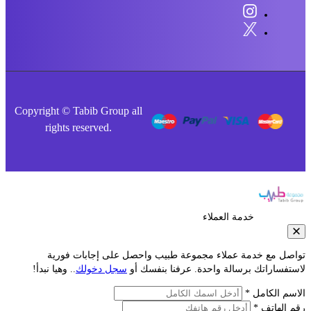
Copyright © Tabib Group all
rights reserved.
خدمة العملاء
صل مع خدمة عملاء مجموعة طبيب واحصل على إجابات فورية
فساراتك برسالة واحدة. عرفنا بنفسك أو
سجل دخولك
.. وهيا نبدأ!
م الكامل *
الهاتف *