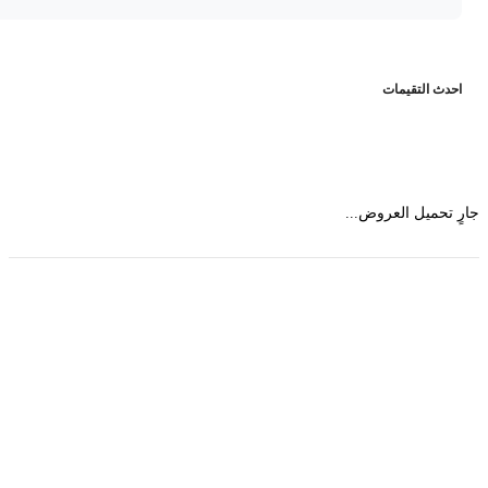
حدث التقيمات
 تحميل العروض...
حمل تطبیق مجموعة طبیب واستعرض أكثر من 9000
عرض من أكثر من 600 عیادة تجمیل