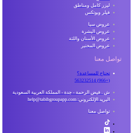
ليزر كامل ومناطق
فيلر وبوتكس
عروض سبا
عروض البشرة
عروض الأسنان واللثة
عروض المختبر
تواصل معنا
تحتاج للمساعدة؟
(+966) 563232514
ش . فيض الرحمة - جدة - المملكة العربية السعودية
البريد الإلكتروني: help@tabibgroupapp.com
تواصل معنا