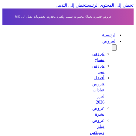
 إلى المحتوى الرئيسي
تخطي إلى التذييل
عروض حصرية لعملاء مجموعة طبيب ولفترة محدودة بخصومات تصل الى 80%
الرئيسية
العروض
عروض
مساج
عروض
سبا
أفضل
عروض
عيادات
ليزر
2026
عروض
بشرة
عروض
فيلر
وبوتكس