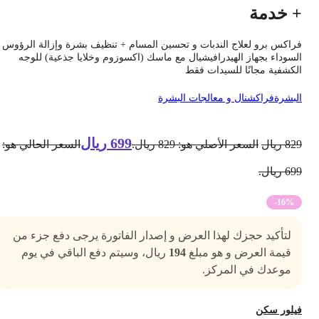
 خدمة
راكس برو لعلاج الندبات و تحسين المسام + تنظيف بشرة وإزالة الرؤوس
لسوداء بجهاز الهيدرافيشيال مع ماسك (اكسوزوم وخلايا جذعية) للوجه
لكشفية مجانًا للسيدات فقط
لبشرة
فراكشنال و معالجات البشرة
699
ريال
82
ريال
السعر الأصلي هو: 829 ريال.
السعر الحالي هو:
6 ريال.
-16%
لتأكيد حجزك لهذا العرض و إصدار الفاتورة يرجى دفع جزء من
قيمة العرض و هو مبلغ
194
ريال، وسيتم دفع الباقي في يوم
موعدك في المركز.
يلور سكن