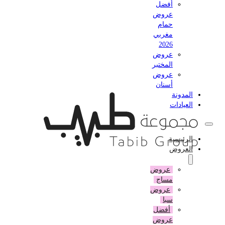
أفضل
عروض
حمام
مغربي
2026
عروض
المختبر
عروض
أسنان
المدونة
العيادات
الرئيسية
العروض
عروض
مساج
عروض
سبا
أفضل
عروض