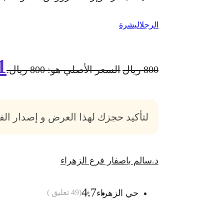
الرجل
البشرة
1
800
ريال
السعر الأصلي هو: 800 ريال.
لتأكيد حجزك لهذا العرض و إصدار ال
د.سالم باصفار فرع الزهراء
4.7
حي الزهراء
(
49
تعليق )