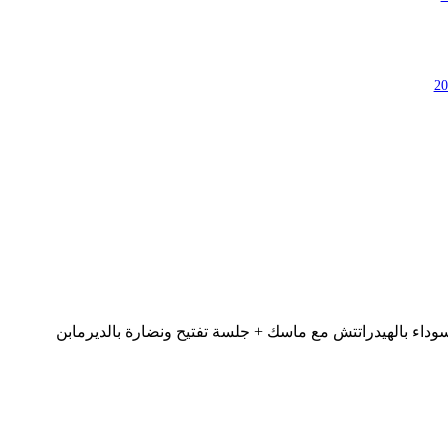
داء بالهيدراتتش مع ماسك + جلسة تفتيح ونضارة بالديرمابن