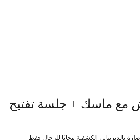
تش مع ماسك + جلسة تفتيح
ارة بالديرمابن الكشفية مجانًا للرجال فقط