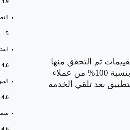
4.9
التط
5
استق
قييمات تم التحقق منها
4.6
بنسبة 100% من عملاء
الجو
تطبيق بعد تلقي الخدمة
4.6
سعر 
4.6