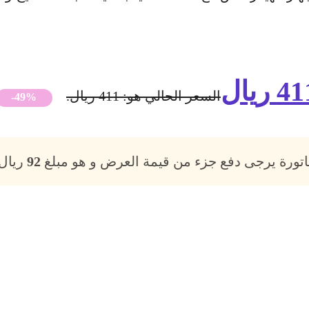
41
ريال
السعر الحالي هو: 411 ريال.
-49%
فاتورة يرجى دفع جزء من قيمة العرض و هو مبلغ
92
ريال،