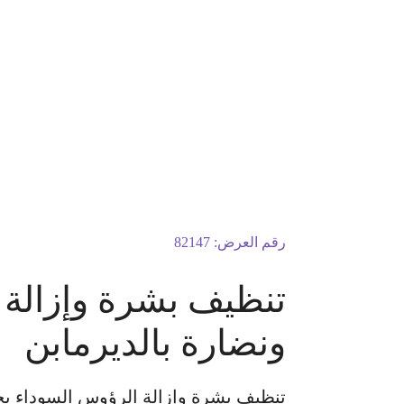
رقم العرض:
82147
تنظيف بشرة وإزالة 
ونضارة بالديرمابن
تنظيف بشرة وإزالة الرؤوس السوداء بجه