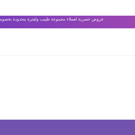
عروض حصرية لعملاء مجموعة طبيب ولفترة محدودة بخصومات 