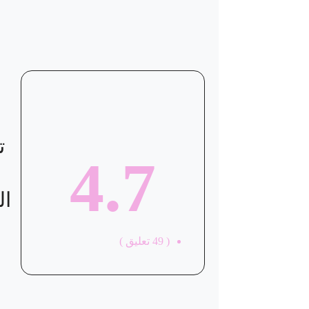
موقع العيادة
ت
4.7
ال
(
49
تعليق )