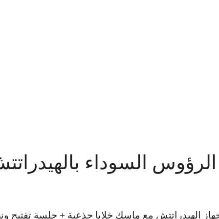
الرؤوس السوداء بالهيدرات
از الهيدراتتش مع ماسك خلايا جذعية + جلسة تفتيح ونض