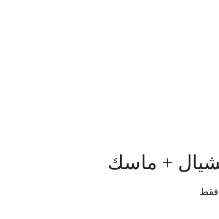
يشيال + ماسك
 فقط