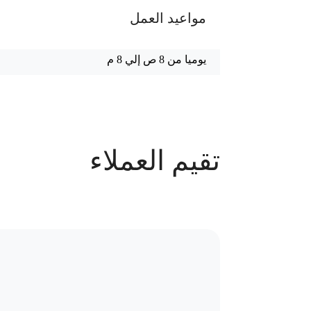
مواعيد العمل
يوميا من 8 ص إلي 8 م
عدد الحجوزات
تقيم العملاء
43 حجز
سياسة الاستبدال و المرتجعات و تغير
موقع العيادة