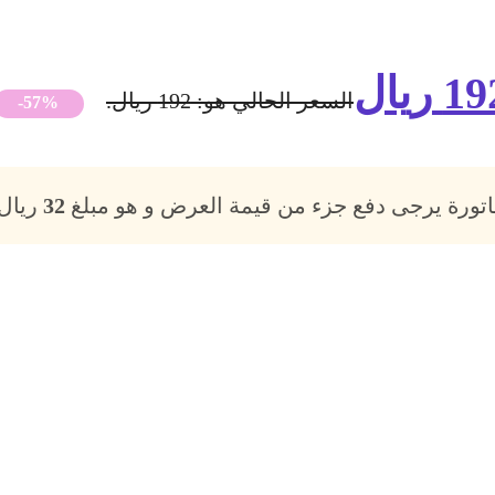
19
ريال
السعر الحالي هو: 192 ريال.
-57%
فاتورة يرجى دفع جزء من قيمة العرض و هو مبلغ
32
ريال،