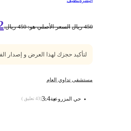
البشرة
تنظيف
2
450
ريال
السعر الأصلي هو: 450 ريال.
لتأكيد حجزك لهذا العرض و إصدار ال
مستشفى تداوي العام
3.4
حي المزروعية
(
43
تعليق )
أضف الى السلة