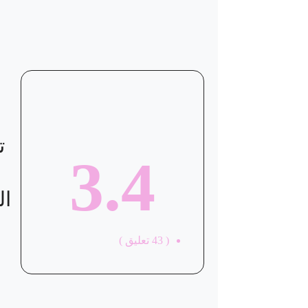
ت
3.4
ال
(
43
تعليق )