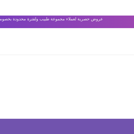
عروض حصرية لعملاء مجموعة طبيب ولفترة محدودة بخصومات 