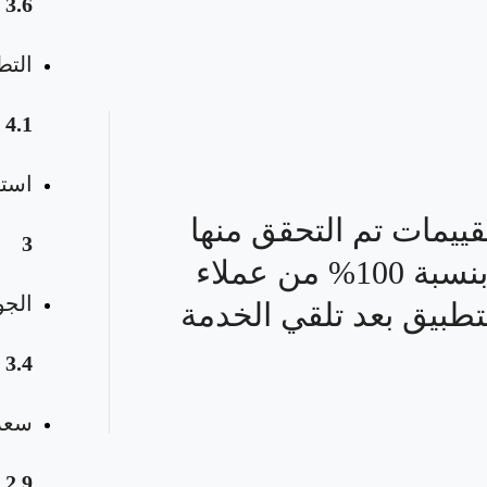
3.6
التط
4.1
استق
قييمات تم التحقق منها
3
بنسبة 100% من عملاء
الجو
تطبيق بعد تلقي الخدمة
3.4
سعر 
2.9