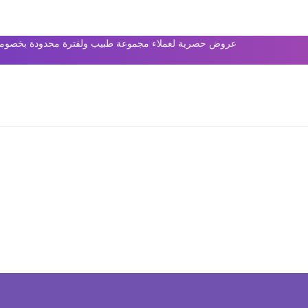
عروض حصرية لعملاء مجموعة طبيب ولفترة محدودة بخصومات 