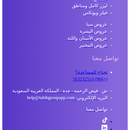
ليزر كامل ومناطق
فيلر وبوتكس
عروض سبا
عروض البشرة
عروض الأسنان واللثة
عروض المختبر
تواصل معنا
تحتاج للمساعدة؟
(+966) 563232514
ش . فيض الرحمة - جدة - المملكة العربية السعودية
البريد الإلكتروني: help@tabibgroupapp.com
تواصل معنا