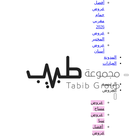
أفضل
عروض
حمام
مغربي
2026
عروض
المختبر
عروض
أسنان
المدونة
العيادات
الرئيسية
العروض
عروض
مساج
عروض
سبا
أفضل
عروض