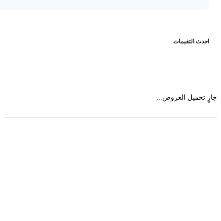
حدث التقيمات
 تحميل العروض...
حمل تطبیق مجموعة طبیب واستعرض أكثر من 9000
عرض من أكثر من 600 عیادة تجمیل