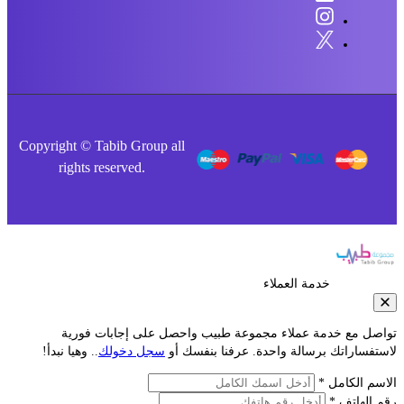
Copyright © Tabib Group all
rights reserved.
خدمة العملاء
صل مع خدمة عملاء مجموعة طبيب واحصل على إجابات فورية
فساراتك برسالة واحدة. عرفنا بنفسك أو
سجل دخولك
.. وهيا نبدأ!
م الكامل *
الهاتف *