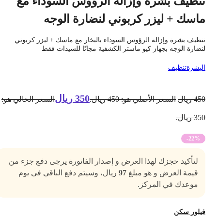
نظيف بشرة وإزالة الرؤوس السوداء مع
اسك + ليزر كربوني لنضارة الوجه
نظيف بشرة وإزالة الرؤوس السوداء بالبخار مع ماسك + ليزر كربوني
نضارة الوجه بجهاز كيو ماستر الكشفية مجانًا للسيدات فقط
لبشرة
تنظيف
350
ريال
45
ريال
السعر الأصلي هو: 450 ريال.
السعر الحالي هو:
3 ريال.
-22%
لتأكيد حجزك لهذا العرض و إصدار الفاتورة يرجى دفع جزء من
قيمة العرض و هو مبلغ
97
ريال، وسيتم دفع الباقي في يوم
موعدك في المركز.
يلور سكن