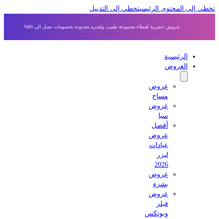
 إلى المحتوى الرئيسي
تخطي إلى التذييل
عروض حصرية لعملاء مجموعة طبيب ولفترة محدودة بخصومات تصل الى 80%
الرئيسية
العروض
عروض
مساج
عروض
سبا
أفضل
عروض
عيادات
ليزر
2026
عروض
بشرة
عروض
فيلر
وبوتكس