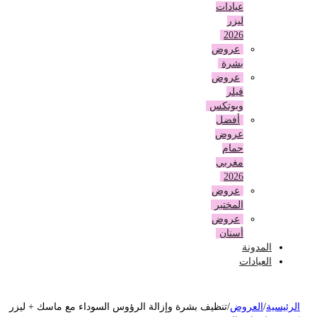
عيادات
ليزر
2026
عروض
بشرة
عروض
فيلر
وبوتكس
أفضل
عروض
حمام
مغربي
2026
عروض
المختبر
عروض
أسنان
المدونة
العيادات
لرئيسية
/
العروض
/
تنظيف بشرة وإزالة الرؤوس السوداء مع ماسك + ليزر