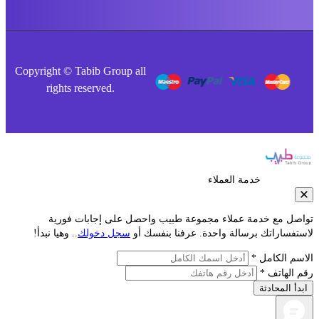
Copyright © Tabib Group all
rights reserved.
خدمة العملاء
صل مع خدمة عملاء مجموعة طبيب واحصل على إجابات فورية
فساراتك برسالة واحدة. عرفنا بنفسك أو
سجل دخولك
.. وهيا نبدأ!
م الكامل *
الهاتف *
أ المحادثة