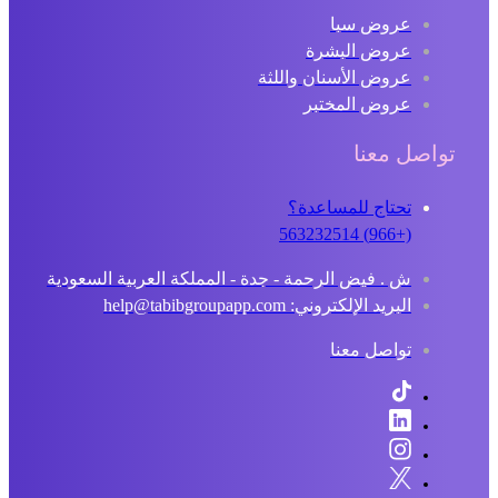
عروض سبا
عروض البشرة
عروض الأسنان واللثة
عروض المختبر
تواصل معنا
تحتاج للمساعدة؟
(+966) 563232514
ش . فيض الرحمة - جدة - المملكة العربية السعودية
البريد الإلكتروني: help@tabibgroupapp.com
تواصل معنا