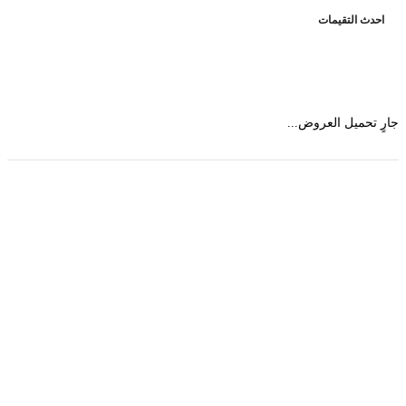
حدث التقيمات
 تحميل العروض...
حمل تطبیق مجموعة طبیب واستعرض أكثر من 9000
عرض من أكثر من 600 عیادة تجمیل