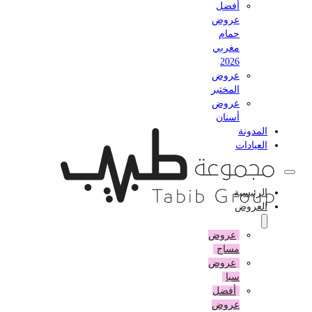
أفضل
عروض
حمام
مغربي
2026
عروض
المختبر
عروض
أسنان
المدونة
العيادات
الرئيسية
العروض
عروض
مساج
عروض
سبا
أفضل
عروض