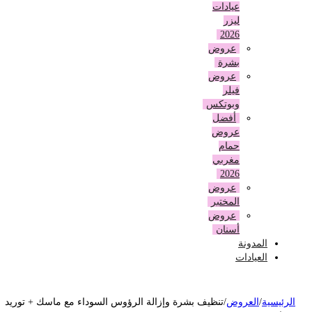
عيادات
ليزر
2026
عروض
بشرة
عروض
فيلر
وبوتكس
أفضل
عروض
حمام
مغربي
2026
عروض
المختبر
عروض
أسنان
المدونة
العيادات
لرئيسية
/
العروض
/
تنظيف بشرة وإزالة الرؤوس السوداء مع ماسك + توريد