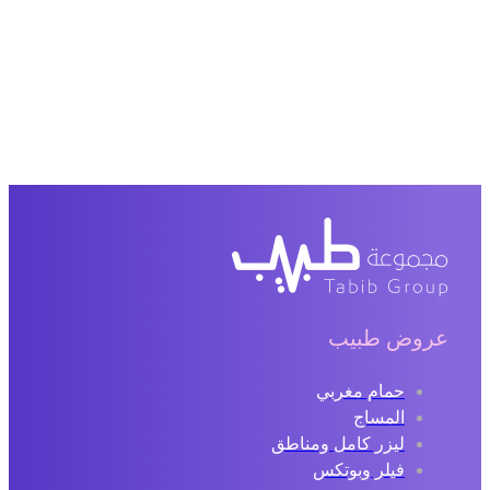
عروض طبيب
حمام مغربي
المساج
ليزر كامل ومناطق
فيلر وبوتكس