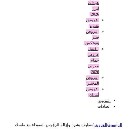
عيادات
ليزر
2026
عروض
بشرة
عروض
فيلر
وبوتكس
أفضل
عروض
حمام
مغربي
2026
عروض
المختبر
عروض
أسنان
المدونة
العيادات
لرئيسية
/
العروض
/
تنظيف بشرة وإزالة الرؤوس السوداء مع ماسك