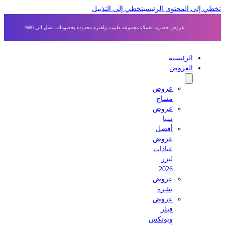
 إلى المحتوى الرئيسي
تخطي إلى التذييل
عروض حصرية لعملاء مجموعة طبيب ولفترة محدودة بخصومات تصل الى 80%
الرئيسية
العروض
عروض
مساج
عروض
سبا
أفضل
عروض
عيادات
ليزر
2026
عروض
بشرة
عروض
فيلر
وبوتكس