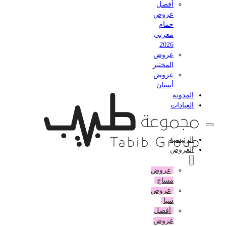
أفضل
عروض
حمام
مغربي
2026
عروض
المختبر
عروض
أسنان
المدونة
العيادات
الرئيسية
العروض
عروض
مساج
عروض
سبا
أفضل
عروض