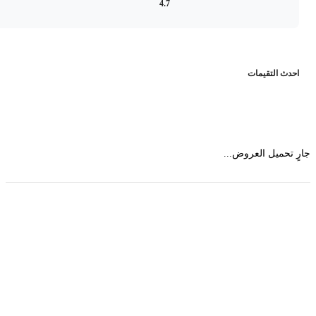
4.7
حدث التقيمات
 تحميل العروض...
حمل تطبیق مجموعة طبیب واستعرض أكثر من 9000
عرض من أكثر من 600 عیادة تجمیل