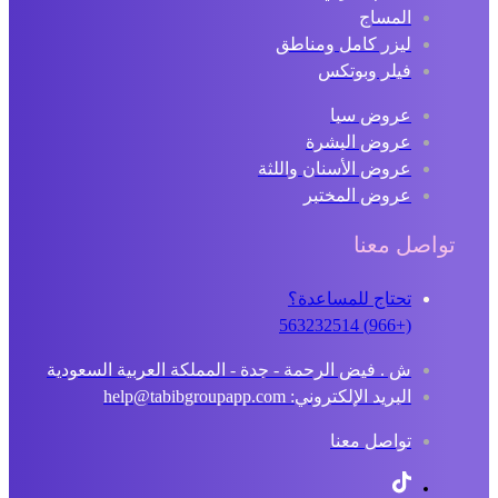
المساج
ليزر كامل ومناطق
فيلر وبوتكس
عروض سبا
عروض البشرة
عروض الأسنان واللثة
عروض المختبر
تواصل معنا
تحتاج للمساعدة؟
(+966) 563232514
ش . فيض الرحمة - جدة - المملكة العربية السعودية
البريد الإلكتروني: help@tabibgroupapp.com
تواصل معنا