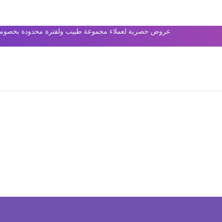
عروض حصرية لعملاء مجموعة طبيب ولفترة محدودة بخصومات 