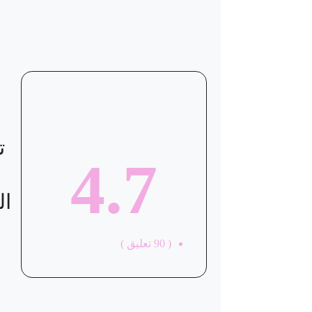
ت
4.7
ال
(
90
تعليق )