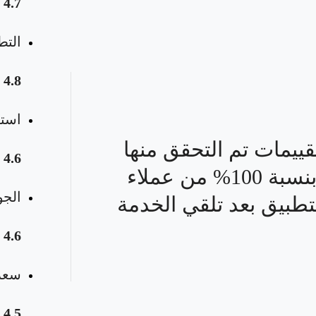
4.7
التط
4.8
استق
قييمات تم التحقق منها
4.6
بنسبة 100% من عملاء
الجو
تطبيق بعد تلقي الخدمة
4.6
سعر 
4.5