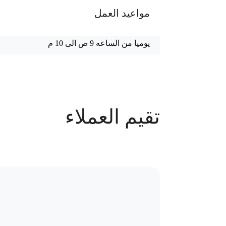
مواعيد العمل
يوميا من الساعه 9 ص الى 10 م
عدد الحجوزات
تقيم العملاء
90 حجز
سياسة الاستبدال و المرتجعات و تغير
موقع العيادة