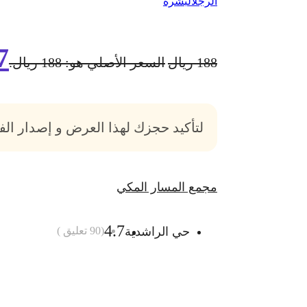
الرجل
البشرة
7
188
ريال
السعر الأصلي هو: 188 ريال.
لتأكيد حجزك لهذا العرض و إصدار ال
مجمع المسار المكي
4.7
حي الراشدية
(
90
تعليق )
أضف الى السلة