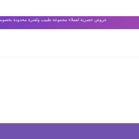
عروض حصرية لعملاء مجموعة طبيب ولفترة محدودة بخصومات 