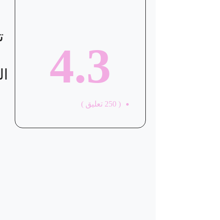
ت
4.3
ال
(
250
تعليق )