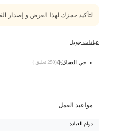
لتأكيد حجزك لهذا العرض و إصدار ال
عيادات جويل
4.3
حي العليا
(
250
تعليق )
أضف الى السلة
مواعيد العمل
دوام العيادة
الليزر : من السبت للخميس من 10ص الى 9م