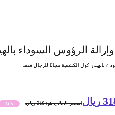
زالة الرؤوس السوداء بالهي
ء بالهيدراكول الكشفية مجانًا للرجال فقط
31
ريال
السعر الحالي هو: 318 ريال.
-42%