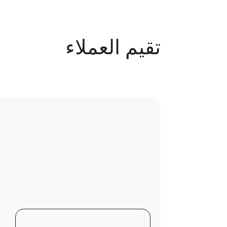
البشرة : من السبت للخميس من 12م الى 7م
الاسنان : من السبت للخميس من 10ص الى 8م
تقيم العملاء
عدد الحجوزات
250 حجز
سياسة الاستبدال و المرتجعات و تغير
موقع العيادة