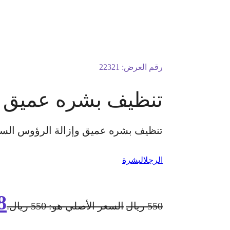
رقم العرض:
22321
تنظيف بشره عميق وإ
تنظيف بشره عميق وإزالة الرؤوس السودا
الرجل
البشرة
8
550
ريال
السعر الأصلي هو: 550 ريال.