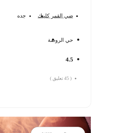
ضي القمر كلينك
جده
حي الروضة
4.5
(
45
تعليق )
احجز الان