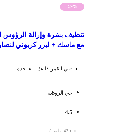
-59%
تنظيف بشرة وإزالة الرؤوس ا
مع ماسك + ليزر كربوني لنضار
ضي القمر كلينك
جده
حي الروضة
4.5
(
42
تعليق )