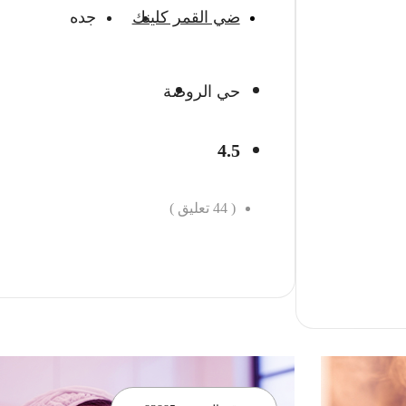
ضي القمر كلينك
جده
حي الروضة
4.5
(
44
تعليق )
احجز الان