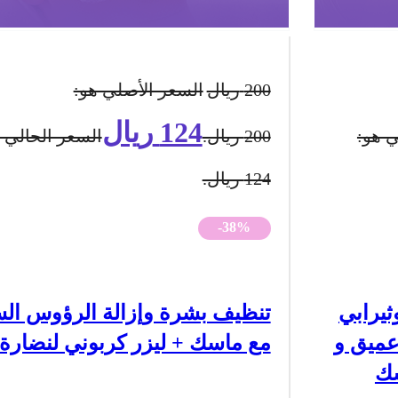
200
ريال
السعر الأصلي هو:
124
ريال
ي هو:
200 ريال.
السعر الحالي 
124 ريال.
-38%
ثيرابي
تنظيف بشرة وإزالة الرؤوس الس
عميق و
مع ماسك + ليزر كربوني لنضارة 
سك