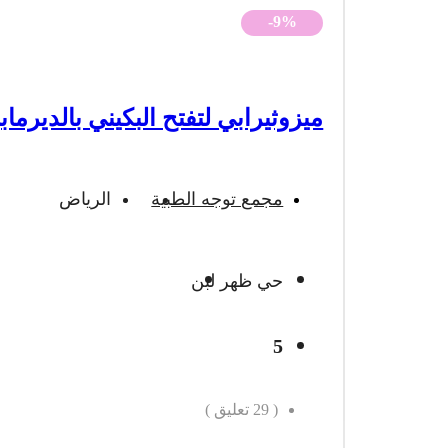
-9%
ميزوثيرابي لتفتح البكيني بالديرماب
مجمع توجه الطبية
الرياض
حي ظهر لبن
5
(
29
تعليق )