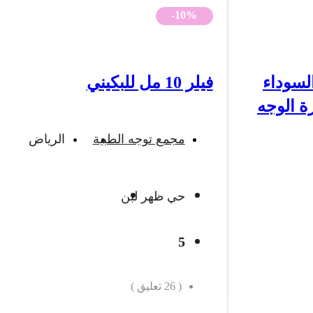
-10%
لسوداء
فيلر 10 مل للبكيني
ة الوجه
مجمع توجه الطبية
الرياض
حي ظهر لبن
5
(
26
تعليق )