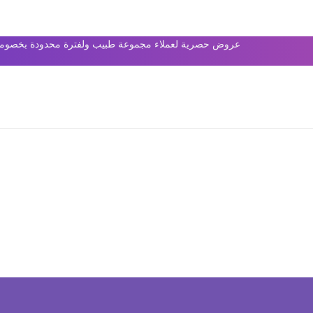
عروض حصرية لعملاء مجموعة طبيب ولفترة محدودة بخصومات 