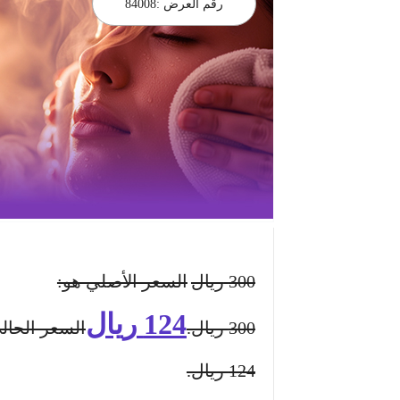
رقم العرض :
84008
300
ريال
السعر الأصلي هو:
124
ريال
300 ريال.
السعر الحال
124 ريال.