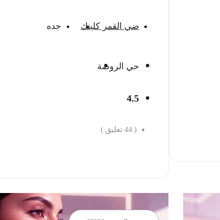
ضي القمر كلينك
جده
حي الروضة
4.5
(
44
تعليق )
احجز الان