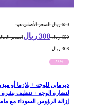
650
ريال
السعر الأصلي هو:
308
ريال
650 ريال.
السعر الحال
308 ريال.
-53%
ديرمابن للوجه + بلازما أو ميزو
لنضارة الوجه + تنظيف بشرة 
إزالة الرؤوس السوداء مع ما