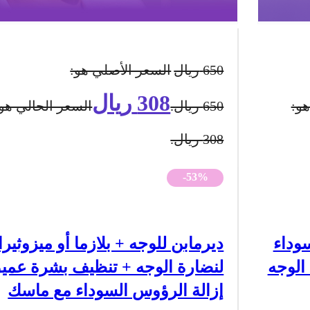
650
ريال
السعر الأصلي هو:
308
ريال
هو:
650 ريال.
السعر الحالي هو:
308 ريال.
-53%
وداء
ديرمابن للوجه + بلازما أو ميزوثير
الوجه
لنضارة الوجه + تنظيف بشرة عمي
إزالة الرؤوس السوداء مع ماسك