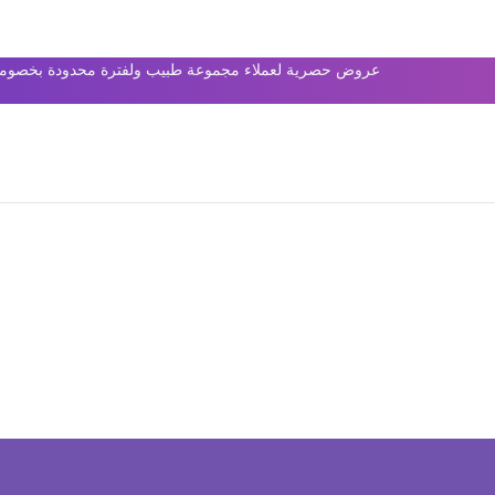
عروض حصرية لعملاء مجموعة طبيب ولفترة محدودة بخصومات 