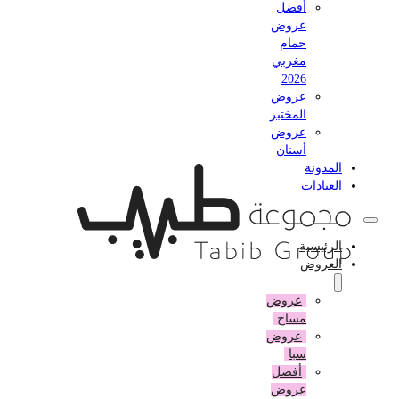
أفضل
عروض
حمام
مغربي
2026
عروض
المختبر
عروض
أسنان
المدونة
العيادات
الرئيسية
العروض
عروض
مساج
عروض
سبا
أفضل
عروض