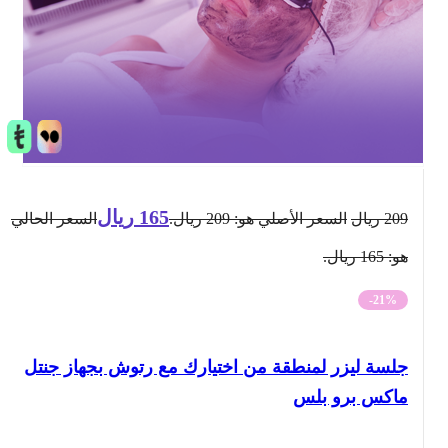
165
ريال
209
ريال
السعر الأصلي هو: 209 ريال.
السعر الحالي
هو: 165 ريال.
-21%
جلسة ليزر لمنطقة من اختيارك مع رتوش بجهاز جنتل
ماكس برو بلس