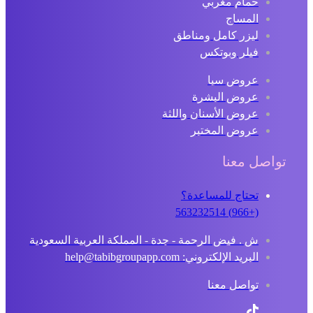
حمام مغربي
المساج
ليزر كامل ومناطق
فيلر وبوتكس
عروض سبا
عروض البشرة
عروض الأسنان واللثة
عروض المختبر
تواصل معنا
تحتاج للمساعدة؟
(+966) 563232514
ش . فيض الرحمة - جدة - المملكة العربية السعودية
البريد الإلكتروني: help@tabibgroupapp.com
تواصل معنا