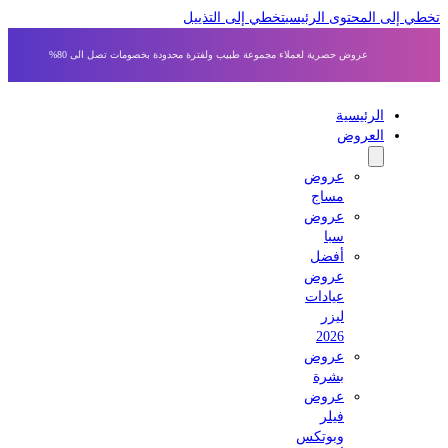
 إلى المحتوى الرئيسي
تخطي إلى التذييل
عروض حصرية لعملاء مجموعة طبيب ولفترة محدودة بخصومات تصل الى 80%
الرئيسية
العروض
عروض
مساج
عروض
سبا
أفضل
عروض
عيادات
ليزر
2026
عروض
بشرة
عروض
فيلر
وبوتكس