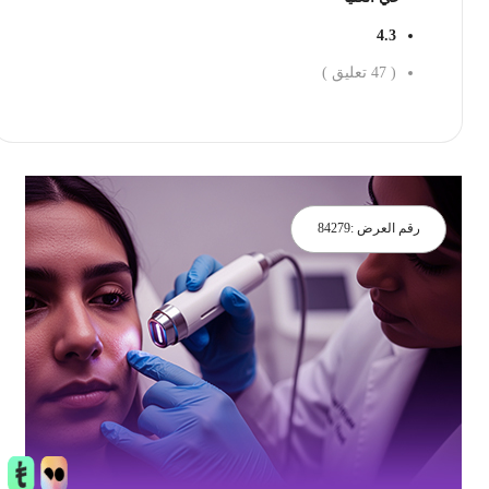
4.3
(
47
تعليق )
احجز الان
رقم العرض :
84279