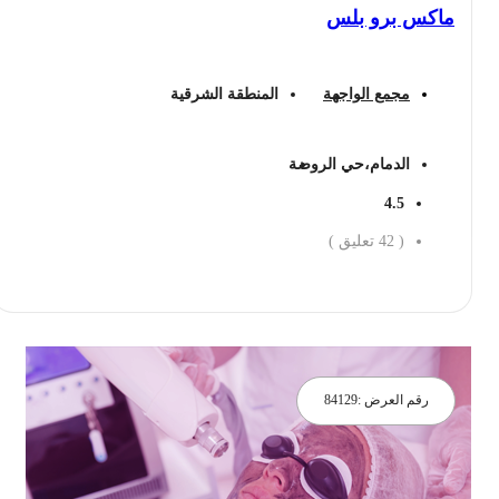
ماكس برو بلس
مجمع الواجهة
المنطقة الشرقية
الدمام،حي الروضة
4.5
(
42
تعليق )
احجز الان
رقم العرض :
84129