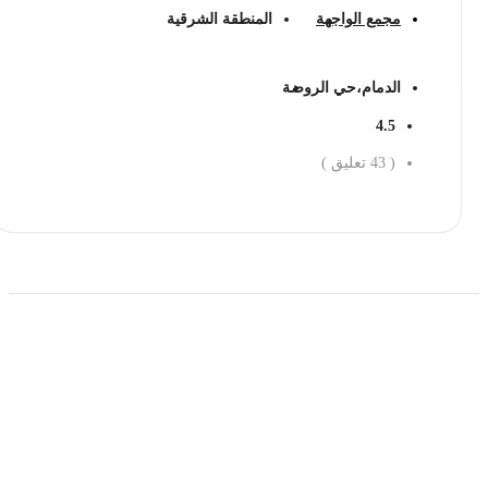
مجمع الواجهة
المنطقة الشرقية
الدمام،حي الروضة
4.5
(
43
تعليق )
احجز الان
حمل تطبیق مجموعة طبیب واستعرض أكثر من 9000
عرض من أكثر من 600 عیادة تجمیل