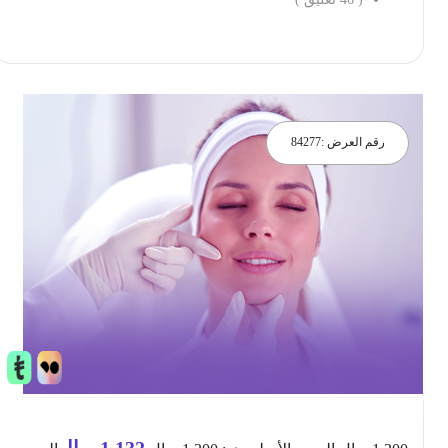
احجز الان
رقم العرض :
84277
1,132
ريال