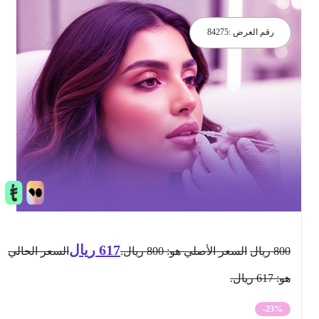
رقم العرض :
84275
617
ريال
800
ريال
السعر الأصلي هو: 800 ريال.
السعر الحالي
هو: 617 ريال.
-23%