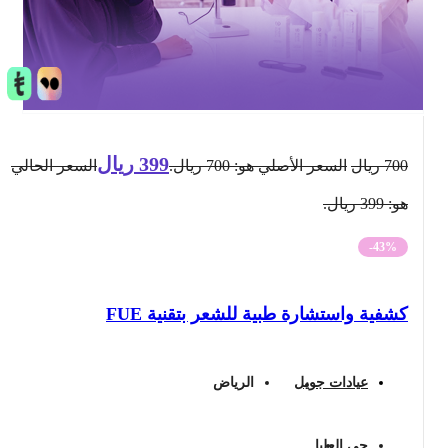
399
ريال
700
ريال
السعر الأصلي هو: 700 ريال.
السعر الحالي
هو: 399 ريال.
-43%
كشفية واستشارة طبية للشعر بتقنية FUE
عيادات جويل
الرياض
حي العليا