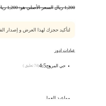
1,200
ريال
السعر الأصلي هو: 1,200 ريال.
لتأكيد حجزك لهذا العرض و إصدار ال
عيادات ادور
4.5
حي المروج
(
74
تعليق )
أضف الى السلة
مواعيد العمل