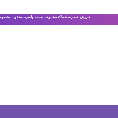
عروض حصرية لعملاء مجموعة طبيب ولفترة محدودة بخصومات 