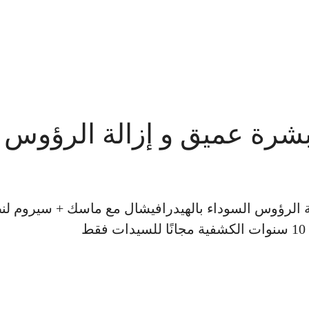
 تنظيف بشرة عميق و إزالة الرؤ
 و إزالة الرؤوس السوداء بالهيدرافيشال مع ماسك + سيروم
ط