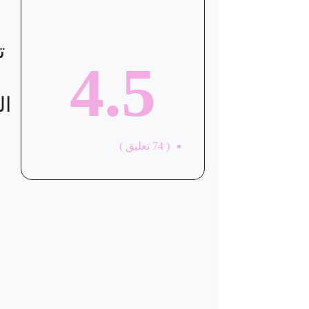
ت
4.5
ال
(
74
تعليق )