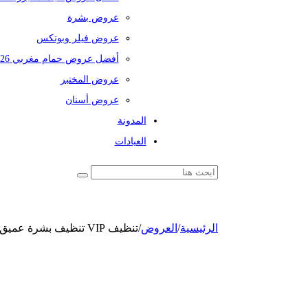
عروض بشرة
عروض فيلر وبوتكس
أفضل عروض حمام مغربي 2026
عروض المختبر
عروض أسنان
المدونة
العيادات
الرئيسية
/
العروض
/
تنظيف VIP تنظيف بشرة عميق و إزالة الرؤوس السوداء بالهيدرافيشال مع ماسك + خدمتين